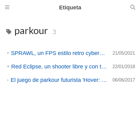
Etiqueta
parkour
3
SPRAWL, un FPS estilo retro cyberpunk, llegará nativo a Linux
21/05/2021
Red Eclipse, un shooter libre y con toques de parkour.
22/01/2018
El juego de parkour futurista 'Hover: Revolt Of Gamers' ya está disponible en Linux/SteamOS
06/06/2017