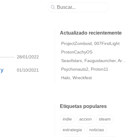
Actualizado recientemente
ProjectZomboid, 007FirstLight
ProtonCachyOS
28/01/2022
Seaofstars, Fauguslauncher, ArmaColdWarAssaultRemastered
Psychonauts2, Proton11
 y
01/10/2021
Halo, Wreckfest
Etiquetas populares
indie
accion
steam
estrategia
noticias