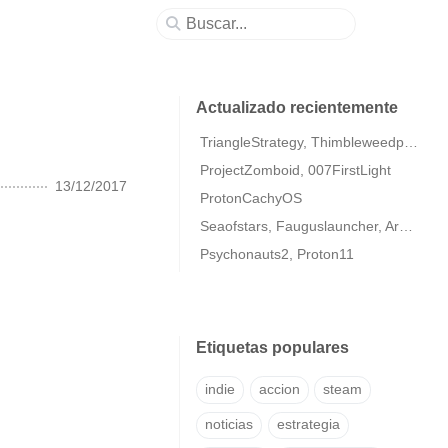
Actualizado recientemente
TriangleStrategy, Thimbleweedpark2
ProjectZomboid, 007FirstLight
13/12/2017
ProtonCachyOS
Seaofstars, Fauguslauncher, ArmaColdWarAssaultRemastered
Psychonauts2, Proton11
Etiquetas populares
indie
accion
steam
noticias
estrategia