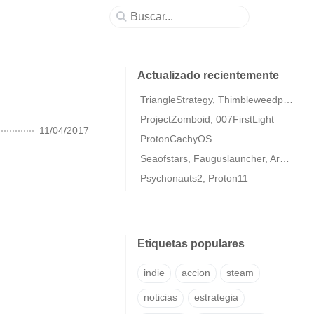
Actualizado recientemente
TriangleStrategy, Thimbleweedpark2
ProjectZomboid, 007FirstLight
11/04/2017
ProtonCachyOS
Seaofstars, Fauguslauncher, ArmaColdWarAssaultRemastered
Psychonauts2, Proton11
Etiquetas populares
indie
accion
steam
noticias
estrategia