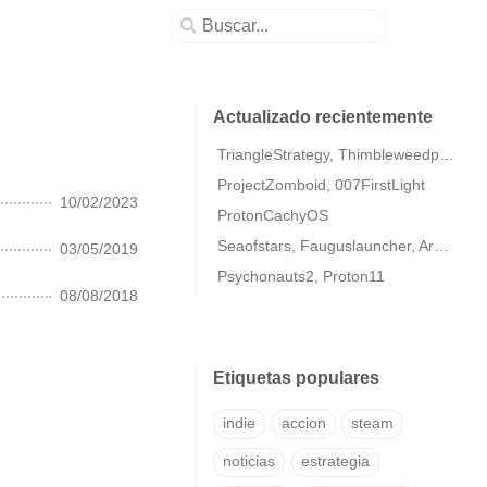
Actualizado recientemente
TriangleStrategy, Thimbleweedpark2
ProjectZomboid, 007FirstLight
10/02/2023
ProtonCachyOS
Seaofstars, Fauguslauncher, ArmaColdWarAssaultRemastered
03/05/2019
Psychonauts2, Proton11
08/08/2018
Etiquetas populares
indie
accion
steam
noticias
estrategia