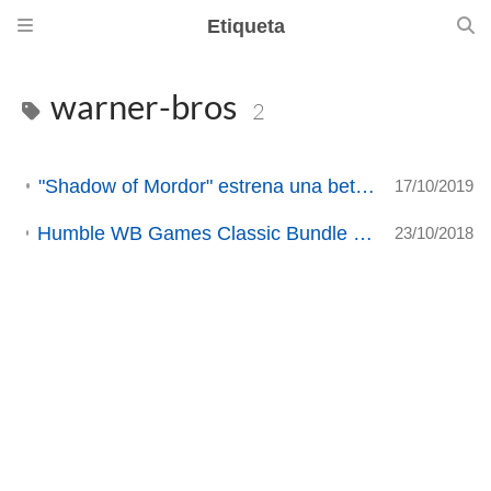
Etiqueta
warner-bros
2
"Shadow of Mordor" estrena una beta con Vulkan (ACTUALIZADO)
17/10/2019
Humble WB Games Classic Bundle nos trae juegos espectaculares a precios de risa.
23/10/2018