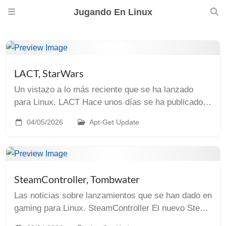
Jugando En Linux
LACT, StarWars
Un vistazo a lo más reciente que se ha lanzado
para Linux. LACT Hace unos días se ha publicado
una nueva versión de LACT con mejoras en la
04/05/2026
Apt-Get Update
interfaz de usuario y con soporte para el editor de
c...
SteamController, Tombwater
Las noticias sobre lanzamientos que se han dado en
gaming para Linux. SteamController El nuevo Steam
Controller está ya a la vuelta de la esquina. El