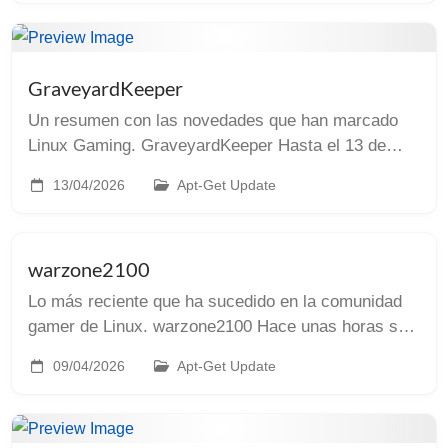
nosotros va...
GraveyardKeeper
Un resumen con las novedades que han marcado
Linux Gaming. GraveyardKeeper Hasta el 13 de
abril están regalando en Steam el juego Graveyard
13/04/2026
Apt-Get Update
Keeper “…el simulador de gestión de cementerios
medie...
warzone2100
Lo más reciente que ha sucedido en la comunidad
gamer de Linux. warzone2100 Hace unas horas se
ha publicado la versión 4.7.0 de Warzone 2100.
09/04/2026
Apt-Get Update
Entre sus novedades: Mejoras del soporte para V...