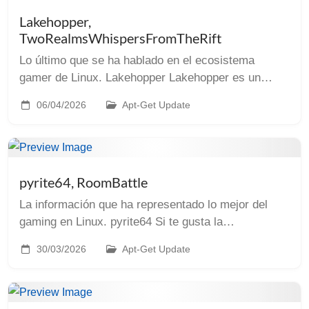
Lakehopper,
TwoRealmsWhispersFromTheRift
Lo último que se ha hablado en el ecosistema
gamer de Linux. Lakehopper Lakehopper es un
curioso videojuego en el que montas tu propio
06/04/2026
Apt-Get Update
hidroavión para trabajar como transportista. Las
bases ju...
pyrite64, RoomBattle
La información que ha representado lo mejor del
gaming en Linux. pyrite64 Si te gusta la
programación y lo retro, te interesará conocer
30/03/2026
Apt-Get Update
pyrite64. Este game engine que incluye un editor
visual, ...