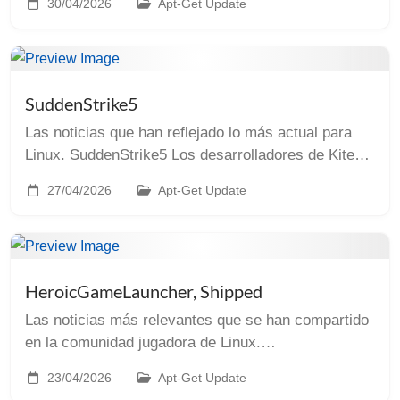
30/04/2026
Apt-Get Update
próximo 4 de mayo sale a la venta. En cuan...
SuddenStrike5
Las noticias que han reflejado lo más actual para
Linux. SuddenStrike5 Los desarrolladores de Kite
Games han publicado Sudden Strike 5 en Steam. La
27/04/2026
Apt-Get Update
quinta parte de esta saga de estrategia en t...
HeroicGameLauncher, Shipped
Las noticias más relevantes que se han compartido
en la comunidad jugadora de Linux.
HeroicGameLauncher ¡Tenemos nueva versión de
23/04/2026
Apt-Get Update
Heroic! La 2.21.0 incluye multitud de mejoras pero