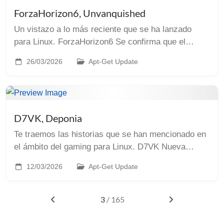
ForzaHorizon6, Unvanquished
Un vistazo a lo más reciente que se ha lanzado
para Linux. ForzaHorizon6 Se confirma que el
último juego de la popular saga Forza Horizon será
26/03/2026
Apt-Get Update
jugable en Steam Deck. Ambientado en Japón,
Forza...
D7VK, Deponia
Te traemos las historias que se han mencionado en
el ámbito del gaming para Linux. D7VK Nueva
versión de d7vk que incluye soporte para ejecutar
12/03/2026
Apt-Get Update
Direct3D 3 sobre Vulkan. Increíble lo de este pr...
3
/ 165