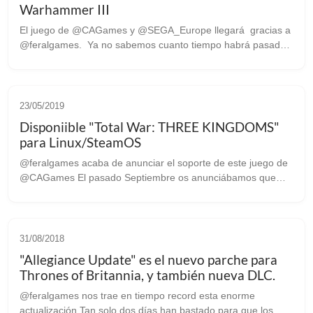
Warhammer III
El juego de @CAGames y @SEGA_Europe llegará gracias a
@feralgames. Ya no sabemos cuanto tiempo habrá pasado
desde la última vez que el estudio Británico Feral Interactive
anunció ...
23/05/2019
Disponiible "Total War: THREE KINGDOMS"
para Linux/SteamOS
@feralgames acaba de anunciar el soporte de este juego de
@CAGames El pasado Septiembre os anunciábamos que
como es costumbre, Feral Interactive se encargaría del port a
nuestro sistema de esta nu...
31/08/2018
"Allegiance Update" es el nuevo parche para
Thrones of Britannia, y también nueva DLC.
@feralgames nos trae en tiempo record esta enorme
actualización Tan solo dos días han bastado para que los