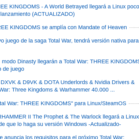
REE KINGDOMS - A World Betrayed llegará a Linux poc
 lanzamiento (ACTUALIZADO)
HREE KINGDOMS se amplía con Mandate of Heaven
 juego de la saga Total War, tendrá versión nativa para
l modo Dinasty llegarán a Total War: THREE KINGDOM
 de juego
e DXVK & D9VK & DOTA Underlords & Nvidia Drivers &
 War: Three Kingdoms & Warhammer 40.000 ...
Total War: THREE KINGDOMS" para Linux/SteamOS
RHAMMER II The Prophet & The Warlock llegará a Linux
e que lo haga su versión Windows -Actualizado-
ve anuncia los requisitos para el próximo Total War: