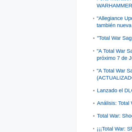
WARHAMMER I
"Allegiance Up
también nueva
"Total War Sa
"A Total War S
próximo 7 de J
"A Total War S
(ACTUALIZAD
Lanzado el DL
Análisis: Tota
Total War: Sho
¡¡¡Total War: S