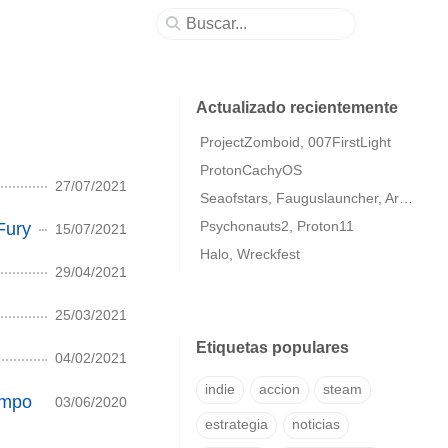
Actualizado recientemente
ProjectZomboid, 007FirstLight
ProtonCachyOS
27/07/2021
Seaofstars, Fauguslauncher, ArmaColdWarAssaultRemastered
Psychonauts2, Proton11
Fury
15/07/2021
Halo, Wreckfest
29/04/2021
25/03/2021
Etiquetas populares
04/02/2021
indie
accion
steam
empo
03/06/2020
estrategia
noticias