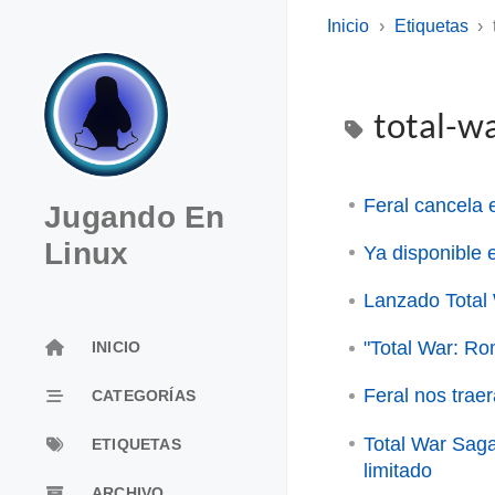
Inicio
Etiquetas
total-w
Feral cancela 
Jugando En
Linux
Ya disponible
Lanzado Tota
"Total War: R
INICIO
Feral nos trae
CATEGORÍAS
Total War Sag
ETIQUETAS
limitado
ARCHIVO