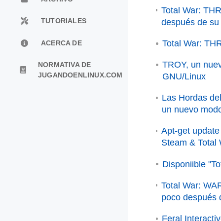
Total War: TH
TUTORIALES
después de su
Total War: T
ACERCA DE
TROY, un nuevo
NORMATIVA DE
JUGANDOENLINUX.COM
GNU/Linux
Las Hordas de
un nuevo modo
Apt-get updat
Steam & Total
Disponiible "
Total War: WA
poco después d
Feral Interacti