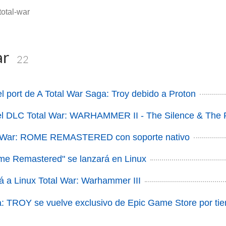
total-war
ar
22
el port de A Total War Saga: Troy debido a Proton
 el DLC Total War: WARHAMMER II - The Silence & The 
l War: ROME REMASTERED con soporte nativo
ome Remastered" se lanzará en Linux
rá a Linux Total War: Warhammer III
a: TROY se vuelve exclusivo de Epic Game Store por ti