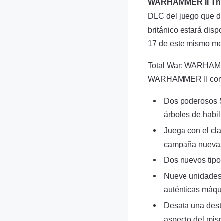
WARHAMMER II The
DLC del juego que d
británico estará dis
17 de este mismo mes
Total War: WARHAMME
WARHAMMER II co
Dos poderosos S
árboles de habi
Juega con el cl
campaña nuevas
Dos nuevos tipo
Nueve unidades 
auténticas máqui
Desata una destr
aspecto del mis