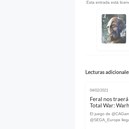
Esta entrada está lice
Lecturas adicionale
04/02/2021
Feral nos traerá
Total War: Wa
III
El juego de @CAGam
@SEGA_Europe lleg
gracias a @feralgames. Y