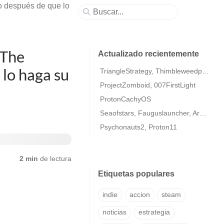
 después de que lo
 The
Actualizado recientemente
 lo haga su
TriangleStrategy, Thimbleweedpark2
ProjectZomboid, 007FirstLight
ProtonCachyOS
Seaofstars, Fauguslauncher, ArmaColdWarAssaultRemastered
Psychonauts2, Proton11
2 min
de lectura
Etiquetas populares
indie
accion
steam
noticias
estrategia