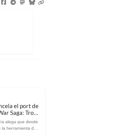
ncela el port de
War Saga: Troy
a Proton
ía alega que desde
e la herramienta de
emanda ha