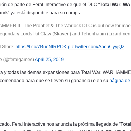
ón de parte de Feral Interactive de que el DLC “
Total War: W
lock
” ya está disponible para su compra.
MMER II - The Prophet & The Warlock DLC is out now for mac
egendary Lords Ikit Claw (Skaven) and Tehenhauin (Lizardmen)
l Store:
https://t.co/7BuoNlRPQK
pic.twitter.com/AacuCyyjQz
ve (@feralgames)
April 25, 2019
ta y todas las demás expansiones para Total War: WARHAMME
comendado para que se lleven su ganancia) o en su
página de
do, Feral Interactive nos anuncia la próxima llegada de “
Tota