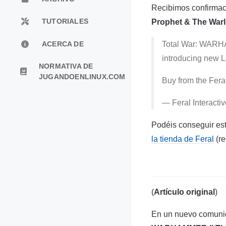
Recibimos confirmaci
Prophet & The War
TUTORIALES
Total War: WARHA
ACERCA DE
introducing new L
NORMATIVA DE
JUGANDOENLINUX.COM
Buy from the Fera
— Feral Interacti
Podéis conseguir es
la tienda de Feral
(re
(
Artículo original
)
En un nuevo comunica