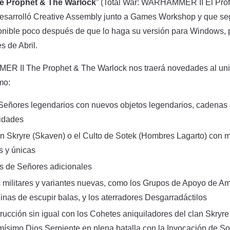
 Prophet & The Warlock
” (Total War: WARHAMMER II El Profe
esarrolló Creative Assembly junto a Games Workshop y que seg
ponible poco después de que lo haga su versión para Windows, 
 de Abril.
R II The Prophet & The Warlock nos traerá novedades al univ
mo:
eñores legendarios con nuevos objetos legendarios, cadenas 
lidades
an Skryre (Skaven) o el Culto de Sotek (Hombres Lagarto) con 
 y únicas
s de Señores adicionales
militares y variantes nuevas, como los Grupos de Apoyo de Am
nas de escupir balas, y los aterradores Desgarradáctilos
ucción sin igual con los Cohetes aniquiladores del clan Skryre
mísimo Dios Serpiente en plena batalla con la Invocación de So