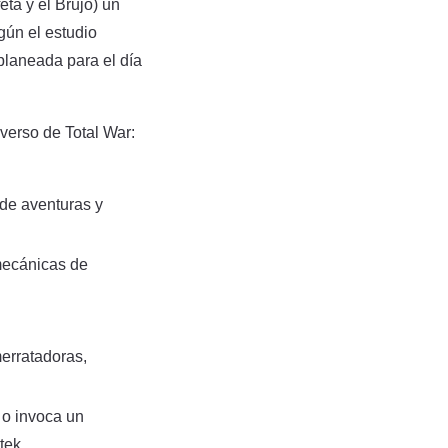
ta y el Brujo) un
ún el estudio
planeada para el día
erso de Total War:
de aventuras y
mecánicas de
erratadoras,
 o invoca un
tek