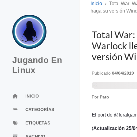
Inicio
Total War: 
haga su versión Wind
Total War
Warlock ll
versión Wi
Jugando En
Linux
Publicado
04/04/2019
INICIO
Por
Pato
CATEGORÍAS
El port de @feralga
ETIQUETAS
(
Actualización 25/0
ARCHIVO