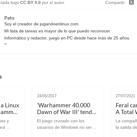
nciada bajo
CC BY 4.0
por el autor.
Compartir
Pato
Soy el creador de jugandoenlinux.com.
Mi lista de tareas es mayor de lo que puedo reconocer.
Informático y redactor, juego en PC desde hace más de 25 años.
"'
s
24/05/2017
27/07/2021
 a Linux
'Warhammer 40.000
Feral ca
rhammer
Dawn of War III' tendrá
A Total 
multijugador entre
debido 
es y
El juego cruzado con los
La compañ
Linux y macOS
ará
usuarios de Windows no será
la salida d
a no
posible Como ya os
Valve la d