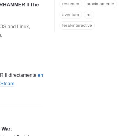
resumen
proximamente
ARHAMMER II The
aventura
rol
feral-interactive
OS and Linux,
.
R II directamente
en
 Steam
.
l War: