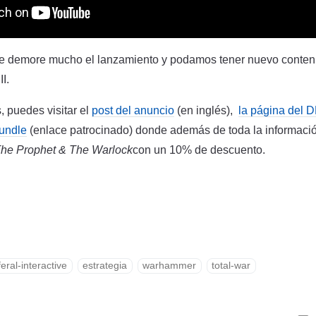
 demore mucho el lanzamiento y podamos tener nuevo conteni
I.
, puedes visitar el
post del anuncio
(en inglés),
la página del 
undle
(enlace patrocinado) donde además de toda la informació
he Prophet & The Warlock
con un 10% de descuento.
feral-interactive
estrategia
warhammer
total-war