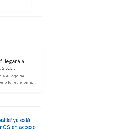
 llegará a
as su
ento en
nía el logo de
s
ro lo retiraron a
 de su lanzamiento
otro de esos casos
 tristemente vemos
uego que estaba
para su lanzamiento
ttle' ya está
amOS en acceso