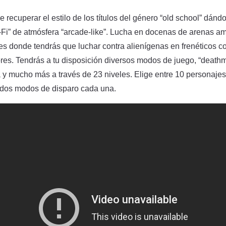
e recuperar el estilo de los títulos del género “old school” dán
i-Fi” de atmósfera “arcade-like”. Lucha en docenas de arenas a
es donde tendrás que luchar contra alienígenas en frenéticos c
ores. Tendrás a tu disposición diversos modos de juego, “deathm
a y mucho más a través de 23 niveles. Elige entre 10 personajes
 dos modos de disparo cada una.