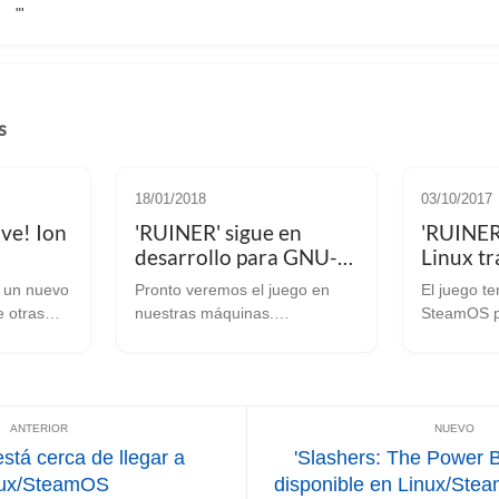
"'
s
18/01/2018
03/10/2017
ve! Ion
'RUINER' sigue en
'RUINER'
desarrollo para GNU-
Linux tr
 en
Linux/SteamOS
lanzami
 un nuevo
Pronto veremos el juego en
El juego te
ado
(ACTUALIZADO)
consola
e otras
nuestras máquinas.
SteamOS pe
 4)
ACTUALIZACIÓN 22-3-18: En
pocos días
medio año
los foros de Steam los
RUINER es 
ez que
desarrolladores de este
en los que
e juego, y
llamativo juego acaban de
como un j
 hab...
confirmar que si todos va
anunciado 
según lo esperado, “Ruine...
...
stá cerca de llegar a
'Slashers: The Power Ba
nux/SteamOS
disponible en Linux/Ste