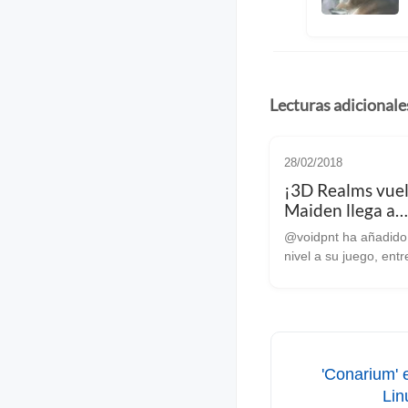
Lecturas adicionale
28/02/2018
¡3D Realms vuel
Maiden llega a
Linux/SteamOS
@voidpnt ha añadido
Acceso Anticip
nivel a su juego, entr
(ACTUALIZADO
novedades. ACTUALIZACIÓN
23-1-19: Ha pasado 
ya desde la última v
informamos sobre est
en aquella ocasión os
'Conarium' e
Li