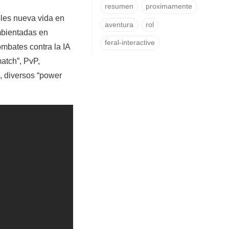
resumen
proximamente
doles nueva vida en
aventura
rol
mbientadas en
feral-interactive
ombates contra la IA
atch”, PvP,
, diversos “power