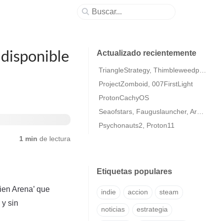
S
 disponible
Actualizado recientemente
TriangleStrategy, Thimbleweedpark2
ProjectZomboid, 007FirstLight
ProtonCachyOS
Seaofstars, Fauguslauncher, ArmaColdWarAssaultRemastered
Psychonauts2, Proton11
1 min
de lectura
Etiquetas populares
lien Arena’ que
indie
accion
steam
 y sin
noticias
estrategia