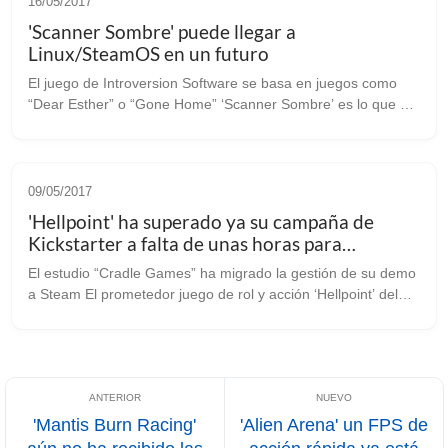
16/05/2017
'Scanner Sombre' puede llegar a
Linux/SteamOS en un futuro
El juego de Introversion Software se basa en juegos como
“Dear Esther” o “Gone Home” ‘Scanner Sombre’ es lo que se
suele decir un “walking simulator”. Si has jugado a ‘Dear
Esther’ sabes lo que es...
09/05/2017
'Hellpoint' ha superado ya su campaña de
Kickstarter a falta de unas horas para
finalizarla
El estudio “Cradle Games” ha migrado la gestión de su demo
a Steam El prometedor juego de rol y acción ‘Hellpoint’ del
que ya os hablamos en otro artículo ha conseguido
financiarse con éxito en su...
'Mantis Burn Racing'
'Alien Arena' un FPS de