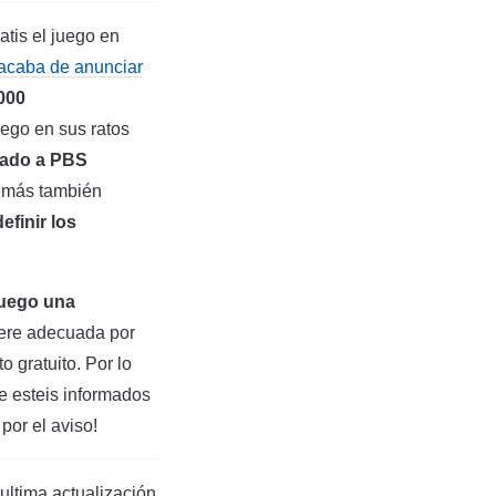
tis el juego en
acaba de anunciar
000
uego en sus ratos
eado a PBS
demás también
efinir los
 juego una
dere adecuada por
o gratuito. Por lo
e esteis informados
por el aviso!
ltima actualización