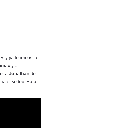
ves y ya tenemos la
omax
y a
cer a
Jonathan
de
ara el sorteo. Para