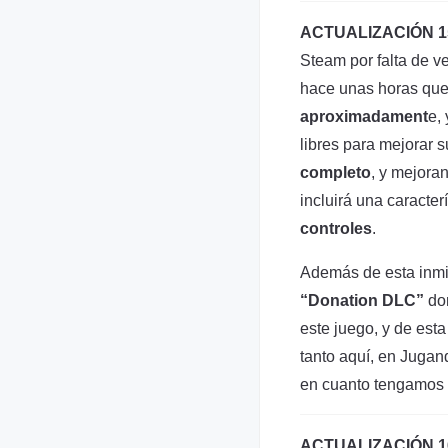
ACTUALIZACIÓN 15
Steam por falta de ve
hace unas horas qu
aproximadament
e,
libres para mejorar 
completo
, y mejora
incluirá una caracter
controles
.
Además de esta inmi
“Donation DLC”
don
este juego, y de esta
tanto aquí, en Juga
en cuanto tengamos 
ACTUALIZACIÓN 16