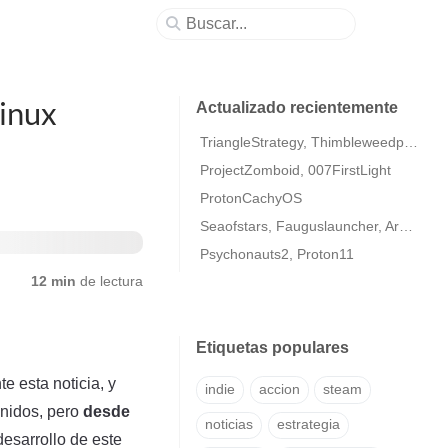
Linux
Actualizado recientemente
TriangleStrategy, Thimbleweedpark2
ProjectZomboid, 007FirstLight
ProtonCachyOS
Seaofstars, Fauguslauncher, ArmaColdWarAssaultRemastered
Psychonauts2, Proton11
12 min
de lectura
Etiquetas populares
 esta noticia, y
indie
accion
steam
enidos, pero
desde
noticias
estrategia
esarrollo de este