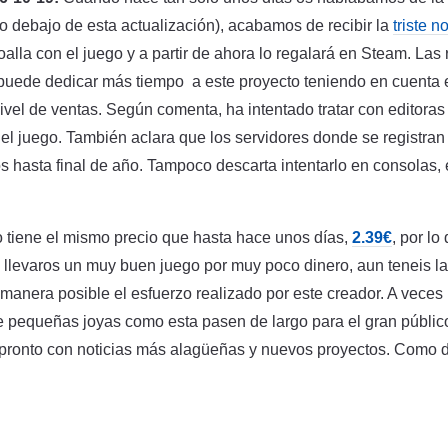
sto debajo de esta actualización), acabamos de recibir la
triste no
 toalla con el juego y a partir de ahora lo regalará en Steam. La
puede dedicar más tiempo a este proyecto teniendo en cuenta 
ivel de ventas. Según comenta, ha intentado tratar con editora
 el juego. También aclara que los servidores donde se registran
 hasta final de año. Tampoco descarta intentarlo en consolas
 tiene el mismo precio que hasta hace unos días,
2.39€
, por lo
llevaros un muy buen juego por muy poco dinero, aun teneis l
 manera posible el esfuerzo realizado por este creador. A vece
e pequeñas joyas como esta pasen de largo para el gran públi
 pronto con noticias más alagüeñas y nuevos proyectos. Como 