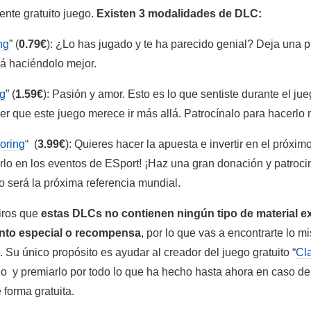
nte gratuito juego.
Existen 3 modalidades de DLC:
ng
” (
0.79€
): ¿Lo has jugado y te ha parecido genial? Deja una p
rá haciéndolo mejor.
ng
” (
1.59€
): Pasión y amor. Esto es lo que sentiste durante el ju
r que este juego merece ir más allá. Patrocínalo para hacerlo
oring
“ (
3.99€
): Quieres hacer la apuesta e invertir en el próxi
erlo en los eventos de ESport! ¡Haz una gran donación y patroci
o será la próxima referencia mundial.
iros que
estas DLCs no contienen ningún tipo de material e
vento especial o recompensa
, por lo que vas a encontrarte lo 
Su único propósito es ayudar al creador del juego gratuito “
Cl
llo y premiarlo por todo lo que ha hecho hasta ahora en caso 
 forma gratuita.