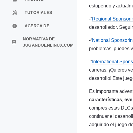
estupendo y actualme
TUTORIALES
-“
Regional Sponsori
ACERCA DE
desarrollador. Segui
NORMATIVA DE
-“
National Sponsori
JUGANDOENLINUX.COM
problemas, puedes ve
-“
International Spons
carreras. ¡Quieres v
desarrollo! Este jueg
Es importante advert
características, e
compres estas DLCs. 
continuar el desarro
adquirido el juego de