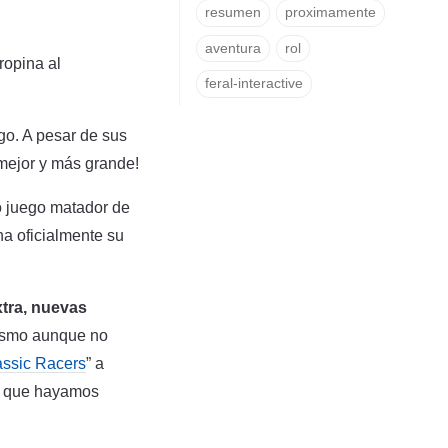
resumen
proximamente
aventura
rol
ropina al
feral-interactive
ego. A pesar de sus
 mejor y más grande!
mo juego matador de
na oficialmente su
xtra, nuevas
mismo aunque no
assic Racers
” a
de que hayamos