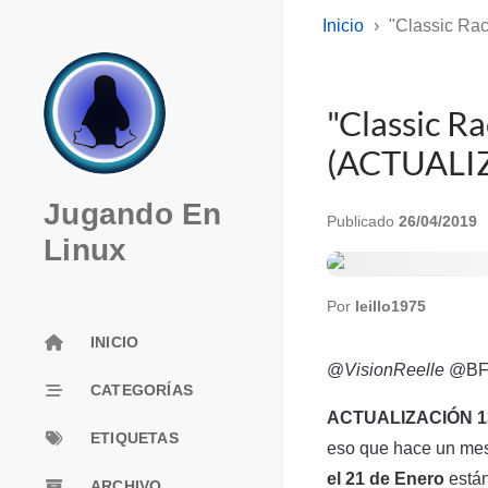
Inicio
"Classic Ra
"Classic R
(ACTUALI
Jugando En
Publicado
26/04/2019
Linux
Por
leillo1975
INICIO
@
VisionReelle
@BFP
CATEGORÍAS
ACTUALIZACIÓN 13
ETIQUETAS
eso que hace un mes
el 21 de Enero
están
ARCHIVO