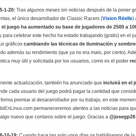
-1-20:
Tras algunos meses sin noticias después de la poner gra
ntas, el único desarrollador de Classic Racers (
Vision Réelle
)
e
el juego ha aumentado su base de jugadores de 2500 a 10
 y para celebrar este hecho ha estado trabajando (gratis) en el j
sus gráficos
cambiando las técnicas de iluminación y sombr
ndo además su rendimiento (que ya no era malo, por cierto). A
ística muy útil y solicitada por los usuarios, como es el poder
red
nente actualización, también ha anunciado que
incluirá en el
de cada usuario del juego podrá pagar la cantidad que consi
 forma premiar al desararrollador por su trabajo, en este moment
ndoEnLinux.com permaneceremos atentos a las noticias para qu
algo nuevo que contaros sobre el juego. Gracias a
@josegp26
-10-19:
Cuando hace tan solo unos días os hablábamos de la u