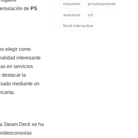
resumen
proximamente
a emulación de
PS
aventura
rol
feral-interactive
os elegir como
nalidad interesante
as en servicios
 destacar la
ocesado mediante un
ncanta.
 la Steam Deck se ha
 videoconsolas