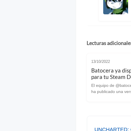
Lecturas adicionale
13/10/2022
Batocera ya dis
para tu Steam 
El equipo de @batoce
ha publicado una ver
de su excelente distr
Linux. Para quien no la
conozca, es una distr
estilo de RetroPie, l
permitirá emular u...
UNCHARTED: Co