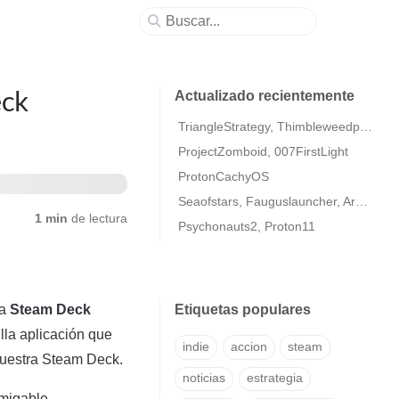
eck
Actualizado recientemente
TriangleStrategy, Thimbleweedpark2
ProjectZomboid, 007FirstLight
ProtonCachyOS
Seaofstars, Fauguslauncher, ArmaColdWarAssaultRemastered
1 min
de lectura
Psychonauts2, Proton11
ra
Steam Deck
Etiquetas populares
lla aplicación que
indie
accion
steam
 nuestra Steam Deck.
noticias
estrategia
amigable