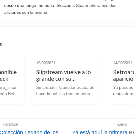
desde que tengo memoria. Gracias a Steam ahora mis dos
aficiones son la misma.
s
16/09/2021
14/09/2021
ponible
Slipstream vuelve a lo
Retroar
Deck
grande con su
aparició
actualización 1.2
pasar po
ra_linux
Su creador @ansdor acaba de
Ya puedes 
"prueba
sión Beta
hacerla pública tras un periodo
emuladores
ibución de
en beta. Ya ha llovido desde
desde esta p
que en su día analizamos este
hace casi 
ibución al
fantástico título de carreras al
estado en 
o que nos
más puro estilo retro-
“modo play
ochentero, y su cread...
parece que 
lección Legado de los
Ya está aquí la primera 