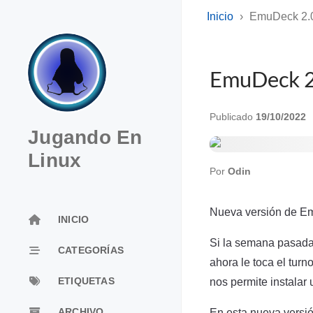
Inicio
EmuDeck 2.0
EmuDeck 2.
Publicado
19/10/2022
Jugando En
Linux
Por
Odin
Nueva versión de Em
INICIO
Si la semana pasa
CATEGORÍAS
ahora le toca el turn
ETIQUETAS
nos permite instalar
En esta nueva versió
ARCHIVO