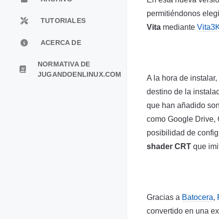
permitiéndonos elegi
TUTORIALES
Vita
mediante
Vita3
ACERCA DE
NORMATIVA DE
JUGANDOENLINUX.COM
A la hora de instalar,
destino de la instala
que han añadido son
como Google Drive, 
posibilidad de confi
shader CRT
que imit
Gracias a
Batocera
,
convertido en una ex