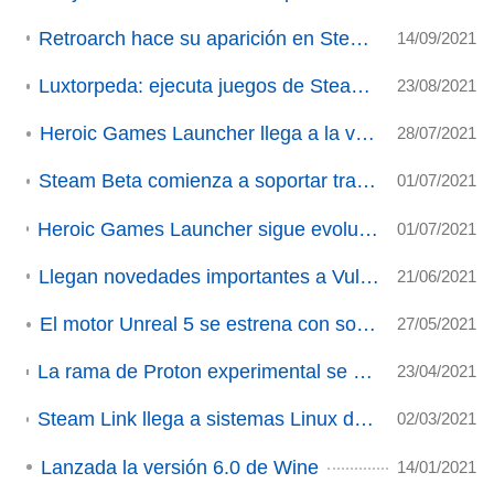
Retroarch hace su aparición en Steam tras pasar por un periodo de "pruebas"
14/09/2021
Luxtorpeda: ejecuta juegos de Steam Play con motores nativos
23/08/2021
Heroic Games Launcher llega a la versión 1.9
28/07/2021
Steam Beta comienza a soportar trazado de rayos con gráficas Nvidia
01/07/2021
Heroic Games Launcher sigue evolucionando y prepara nuevas características
01/07/2021
Llegan novedades importantes a Vulkan y los drivers de Nvidia para Linux
21/06/2021
El motor Unreal 5 se estrena con soporte para Linux
27/05/2021
La rama de Proton experimental se actualiza con novedades muy importantes
23/04/2021
Steam Link llega a sistemas Linux de forma oficial tras la actualización de Remote Play Together
02/03/2021
Lanzada la versión 6.0 de Wine
14/01/2021