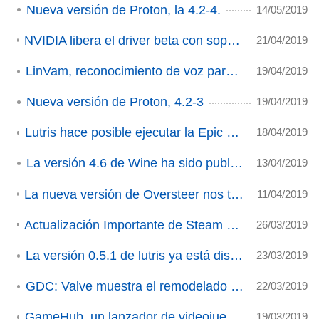
Nueva versión de Proton, la 4.2-4.
14/05/2019
NVIDIA libera el driver beta con soporte para Ray-Tracing en algunas gráficas pre-RTX
21/04/2019
LinVam, reconocimiento de voz para nuestros juegos
19/04/2019
Nueva versión de Proton, 4.2-3
19/04/2019
Lutris hace posible ejecutar la Epic Games Store gracias a Wine
18/04/2019
La versión 4.6 de Wine ha sido publicada
13/04/2019
La nueva versión de Oversteer nos trae interesantes añadidos (ACTUALIZADO 3)
11/04/2019
Actualización Importante de Steam Play: Proton alcanza la versión 4.2 (ACTUALIZADO)
26/03/2019
La versión 0.5.1 de lutris ya está disponible
23/03/2019
GDC: Valve muestra el remodelado de cara de Steam
22/03/2019
GameHub, un lanzador de videojuegos con integraciones muy interesantes
19/03/2019