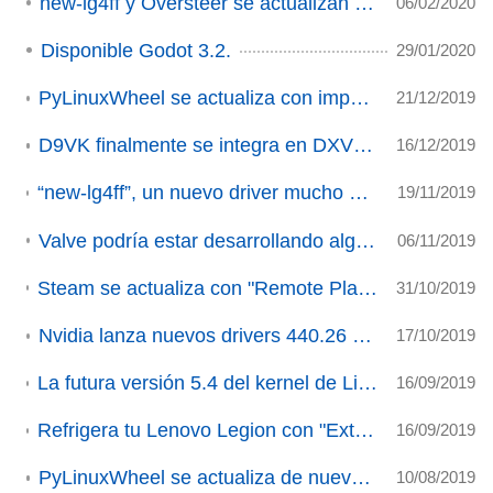
new-lg4ff y Oversteer se actualizan de nuevo
06/02/2020
Disponible Godot 3.2.
29/01/2020
PyLinuxWheel se actualiza con importantes mejoras (ACTUALIZADO)
21/12/2019
D9VK finalmente se integra en DXVK (ACTUALIZADO).
16/12/2019
“new-lg4ff”, un nuevo driver mucho más completo para nuestros volantes Logitech (ACTUALIZADO)
19/11/2019
Valve podría estar desarrollando algo llamado “Steam Cloud Gaming”.
06/11/2019
Steam se actualiza con "Remote Play Together" y la remodelación de la Biblioteca.
31/10/2019
Nvidia lanza nuevos drivers 440.26 beta con novedades interesantes
17/10/2019
La futura versión 5.4 del kernel de Linux permitirá la ejecución de más juegos y aplicaciones de 64 bits vía Wine/Proton
16/09/2019
Refrigera tu Lenovo Legion con "ExtremeCooling4Linux" (ACTUALIZACIÓN 2)
16/09/2019
PyLinuxWheel se actualiza de nuevo (ACTUALIZADO).
10/08/2019