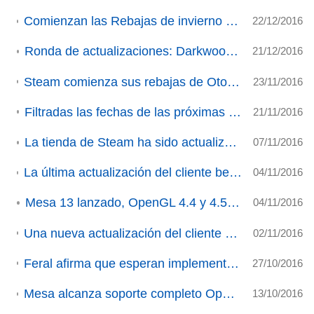
Comienzan las Rebajas de invierno en Steam y las votaciones a los Premios Steam 2016
22/12/2016
Ronda de actualizaciones: Darkwood, Transport Fever, ArmA 3, XCOM 2
21/12/2016
Steam comienza sus rebajas de Otoño y convoca los primeros 'premios de Steam' de la Historia
23/11/2016
Filtradas las fechas de las próximas rebajas de Otoño e Invierno de Steam
21/11/2016
La tienda de Steam ha sido actualizada: Nuevo aspecto y opciones
07/11/2016
La última actualización del cliente beta de Steam soluciona las descargas y actualizaciones en Linux
04/11/2016
Mesa 13 lanzado, OpenGL 4.4 y 4.5 disponibles
04/11/2016
Una nueva actualización del cliente beta de Steam trae novedades importantes
02/11/2016
Feral afirma que esperan implementar Vulkan en la primera mitad del año que viene
27/10/2016
Mesa alcanza soporte completo OpenGL 4.4 para el driver Radeonsi de AMD e Intel
13/10/2016