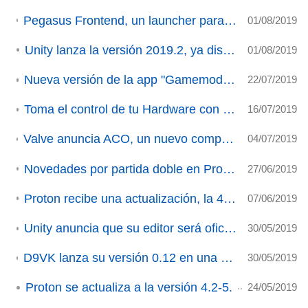
Pegasus Frontend, un launcher para emuladores y demás juegos que tengamos en nuestro ordenador
01/08/2019
Unity lanza la versión 2019.2, ya disponible para Linux
01/08/2019
Nueva versión de la app "Gamemode" (ACTUALIZACIÓN).
22/07/2019
Toma el control de tu Hardware con CoreCtrl (ACTUALIZADO)
16/07/2019
Valve anuncia ACO, un nuevo compilador de sombreado para Mesa (ACTUALIZACIÓN).
04/07/2019
Novedades por partida doble en Proton y DXVK (ACTUALIZADO)
27/06/2019
Proton recibe una actualización, la 4.2-6 (ACTUALIZACIÓN)
07/06/2019
Unity anuncia que su editor será oficialmente soportado en Linux
30/05/2019
D9VK lanza su versión 0.12 en una gran actualización y soluciona múltiples bugs
30/05/2019
Proton se actualiza a la versión 4.2-5.
24/05/2019