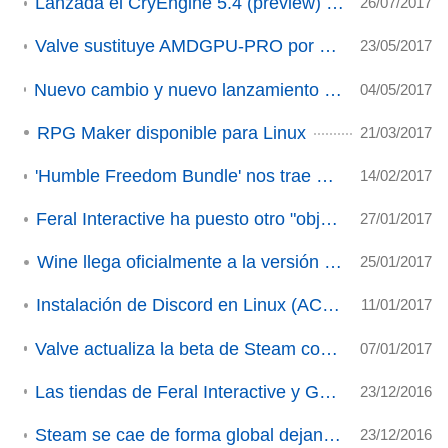
Lanzada el CryEngine 5.4 (preview) con soporte para Vulkan en modo beta
26/07/2017
Valve sustituye AMDGPU-PRO por Mesa en SteamOS (ACTUALIZADO)
23/05/2017
Nuevo cambio y nuevo lanzamiento en Steam: cambia su sistema de regalos y anuncia Steam Audio para Unreal Engine
04/05/2017
RPG Maker disponible para Linux
21/03/2017
'Humble Freedom Bundle' nos trae un buen puñado de juegos
14/02/2017
Feral Interactive ha puesto otro "objetivo" en su radar
27/01/2017
Wine llega oficialmente a la versión 2.0
25/01/2017
Instalación de Discord en Linux (ACTUALIZADO)
11/01/2017
Valve actualiza la beta de Steam con importantes mejoras
07/01/2017
Las tiendas de Feral Interactive y GOG también están de rebajas de invierno
23/12/2016
Steam se cae de forma global dejando sin servicio a sus usuarios
23/12/2016