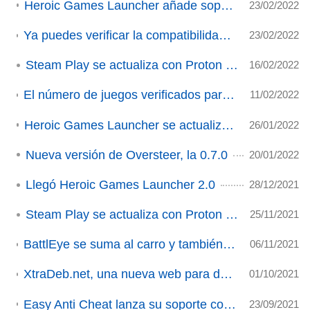
Heroic Games Launcher añade soporte para GOG en su última actualización
23/02/2022
Ya puedes verificar la compatibilidad de tus juegos con Steam Deck de forma oficial en Steam
23/02/2022
Steam Play se actualiza con Proton 7.0-3
16/02/2022
El número de juegos verificados para Steam Deck se acerca ya a los 300 títulos
11/02/2022
Heroic Games Launcher se actualiza con nuevas características
26/01/2022
Nueva versión de Oversteer, la 0.7.0
20/01/2022
Llegó Heroic Games Launcher 2.0
28/12/2021
Steam Play se actualiza con Proton 6.3-8
25/11/2021
BattlEye se suma al carro y también dará soporte a Wine/Proton (ACTUALIZADO)
06/11/2021
XtraDeb.net, una nueva web para descargar juegos libres para Ubuntu y derivadas.
01/10/2021
Easy Anti Cheat lanza su soporte completo para Linux, incluyendo Wine y Proton
23/09/2021