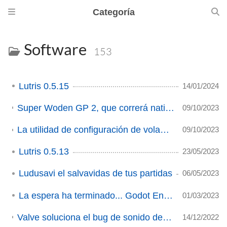
Categoría
Software
153
Lutris 0.5.15
14/01/2024
Super Woden GP 2, que correrá nativamente en Linux, ya tiene fecha de lanzamiento (ACTUALIZACIÓN 2)
09/10/2023
La utilidad de configuración de volantes Oversteer se actualiza a la versión 0.8.0
09/10/2023
Lutris 0.5.13
23/05/2023
Ludusavi el salvavidas de tus partidas
06/05/2023
La espera ha terminado... Godot Engine 4
01/03/2023
Valve soluciona el bug de sonido de Remote Play en el último cliente beta de Steam
14/12/2022