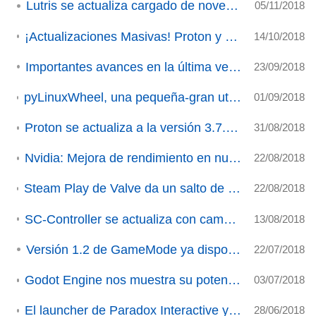
Lutris se actualiza cargado de novedades
05/11/2018
¡Actualizaciones Masivas! Proton y DXVK alcanzan nuevas versiones.
14/10/2018
Importantes avances en la última versión de DXVK.
23/09/2018
pyLinuxWheel, una pequeña-gran utilidad para configurar nuestros volantes Logitech (ACTUALIZADO 2)
01/09/2018
Proton se actualiza a la versión 3.7.5 Beta con importantes mejoras.
31/08/2018
Nvidia: Mejora de rendimiento en nuevo driver y Ray Tracing en Vulkan.
22/08/2018
Steam Play de Valve da un salto de gigante y amplía enormemente el catálogo para Linux/SteamOS (actualizado)
22/08/2018
SC-Controller se actualiza con cambios importantes (ACTUALIZACIÓN)
13/08/2018
Versión 1.2 de GameMode ya disponible
22/07/2018
Godot Engine nos muestra su potencial 3D en un vídeo
03/07/2018
El launcher de Paradox Interactive ya está disponible en Linux en fase beta
28/06/2018