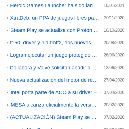
Heroic Games Launcher ha sido lanzado en su versión 1.0.0
10/01/2021
XtraDeb, un PPA de juegos libres para Ubuntu y derivadas.
30/11/2020
Steam Play se actualiza con Proton 5.13-6.
16/10/2020
t150_driver y hid-tmff2, dos nuevos drivers para volantes Thrustmaster
20/08/2020
Logran ejecutar un juego protegido con EAC en Wine (ACTUALIZACIÓN)
26/06/2020
Collabora y Valve solicitan añadir al kernel modificaciones en futex para mejorar el rendimiento de algunos juegos
13/06/2020
Nueva actualización del motor de renderizado libre OGRE
27/04/2020
Intel porta parte de ACO a su driver
07/04/2020
MESA alcanza oficialmente la versión 20.0
20/02/2020
(ACTUALIZACIÓN) Steam Play se actualiza a Proton 5.0-9
07/02/2020