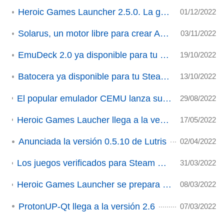
Heroic Games Launcher 2.5.0. La gran actualización.
01/12/2022
Solarus, un motor libre para crear ARPG en Linux.
03/11/2022
EmuDeck 2.0 ya disponible para tu Steam Deck
19/10/2022
Batocera ya disponible para tu Steam Deck
13/10/2022
El popular emulador CEMU lanza su versión experimental 2.0 con versión para Linux y adopta licencia Open Source
29/08/2022
Heroic Games Laucher llega a la versión 2.3.1 con multitud de nuevas mejoras y características
17/05/2022
Anunciada la versión 0.5.10 de Lutris
02/04/2022
Los juegos verificados para Steam Deck ya superan el millar, y Valve implementa el reporte de los usuarios
31/03/2022
Heroic Games Launcher se prepara para lanzar versión Flatpak y facilitar su uso en Steam Deck
08/03/2022
ProtonUP-Qt llega a la versión 2.6
07/03/2022