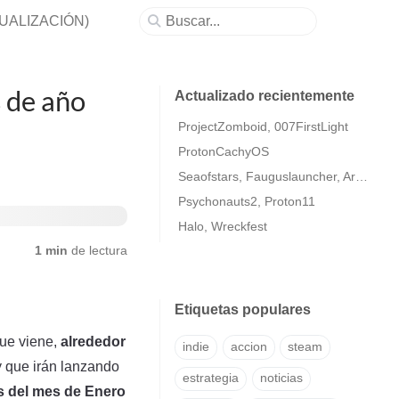
ACTUALIZACIÓN)
s de año
Actualizado recientemente
ProjectZomboid, 007FirstLight
ProtonCachyOS
Seaofstars, Fauguslauncher, ArmaColdWarAssaultRemastered
Psychonauts2, Proton11
Halo, Wreckfest
1 min
de lectura
Etiquetas populares
que viene,
alrededor
indie
accion
steam
y que irán lanzando
estrategia
noticias
os del mes de Enero