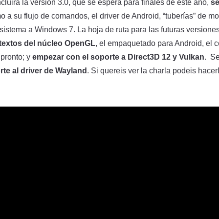
cluirá la versión 3.0, que se espera para finales de este año,
se
mo a su flujo de comandos, el driver de Android, “tuberías” de 
l sistema a Windows 7. La hoja de ruta para las futuras versione
textos del núcleo OpenGL
, el empaquetado para Android, el 
 pronto; y
empezar con el soporte a Direct3D 12 y Vulkan
. Se
rte al driver de Wayland
. Si quereis ver la charla podeis hacer