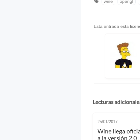
wine
opengl
Esta entrada está lice
Lecturas adicionale
25/01/2017
Wine llega ofic
a la versión 2.0