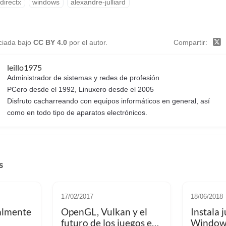
directx
windows
alexandre-julliard
nciada bajo
CC BY 4.0
por el autor.
Compartir
leillo1975
Administrador de sistemas y redes de profesión
PCero desde el 1992, Linuxero desde el 2005
Disfruto cacharreando con equipos informáticos en general, así
como en todo tipo de aparatos electrónicos.
s
17/02/2017
18/06/2018
ialmente
OpenGL, Vulkan y el
Instala 
futuro de los juegos en
Windows