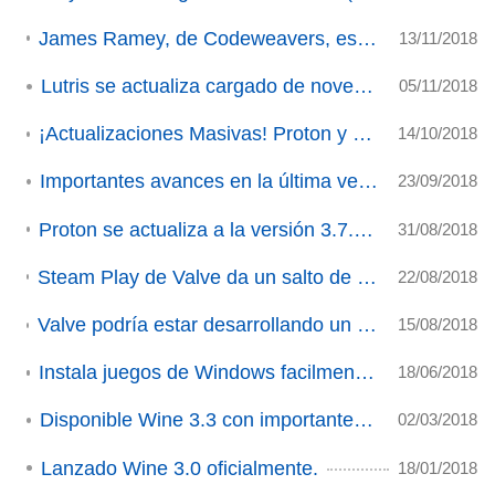
James Ramey, de Codeweavers, es entrevistado en Boiling Steam.
13/11/2018
Lutris se actualiza cargado de novedades
05/11/2018
¡Actualizaciones Masivas! Proton y DXVK alcanzan nuevas versiones.
14/10/2018
Importantes avances en la última versión de DXVK.
23/09/2018
Proton se actualiza a la versión 3.7.5 Beta con importantes mejoras.
31/08/2018
Steam Play de Valve da un salto de gigante y amplía enormemente el catálogo para Linux/SteamOS (actualizado)
22/08/2018
Valve podría estar desarrollando un sistema para ejecutar juegos para otras plataformas desde Steam
15/08/2018
Instala juegos de Windows facilmente gracias a "WinePak"
18/06/2018
Disponible Wine 3.3 con importantes mejoras.
02/03/2018
Lanzado Wine 3.0 oficialmente.
18/01/2018