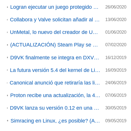
Logran ejecutar un juego protegido con EAC en Wine (ACTUALIZACIÓN)
26/06/2020
Collabora y Valve solicitan añadir al kernel modificaciones en futex para mejorar el rendimiento de algunos juegos
13/06/2020
UnMetal, lo nuevo del creador de UnEpic podría tener soporte nativo (ACTUALIZADO)
01/06/2020
(ACTUALIZACIÓN) Steam Play se actualiza a Proton 5.0-9
07/02/2020
D9VK finalmente se integra en DXVK (ACTUALIZADO).
16/12/2019
La futura versión 5.4 del kernel de Linux permitirá la ejecución de más juegos y aplicaciones de 64 bits vía Wine/Proton
16/09/2019
Canonical anunció que retiraría las librerías de soporte de 32 Bits a partir de Ubuntu 19.10 pero ahora matiza que solo congela sus versiones (Actualizado)
24/06/2019
Proton recibe una actualización, la 4.2-6 (ACTUALIZACIÓN)
07/06/2019
D9VK lanza su versión 0.12 en una gran actualización y soluciona múltiples bugs
30/05/2019
Simracing en Linux, ¿es posible? (ACTUALIZADO)
09/05/2019