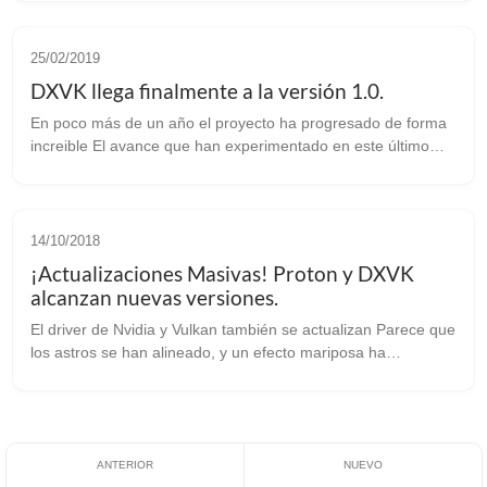
Proton como base para su ...
25/02/2019
DXVK llega finalmente a la versión 1.0.
En poco más de un año el proyecto ha progresado de forma
increible El avance que han experimentado en este último
año los juegos en nuestro sistema, se debe en gran medida a
Steam Play / Proton, y...
14/10/2018
¡Actualizaciones Masivas! Proton y DXVK
alcanzan nuevas versiones.
El driver de Nvidia y Vulkan también se actualizan Parece que
los astros se han alineado, y un efecto mariposa ha
empujado a los acontecimientos a producirse uno tras otro.
Una buena cantidad de s...