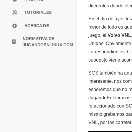
diferentes donde eleg
TUTORIALES
En el día de ayer, l
ACERCA DE
mejor de todo es qu
juego, el
Volvo VNL
NORMATIVA DE
Unidos. Obviament
JUGANDOENLINUX.COM
correspondientes. Co
supuesto viene acom
SCS también ha an
interesante, nos come
esperemos que no mu
JugandoEnLinux os of
relaccionado con SC
mismo grabamos para 
VNL, por las carrete