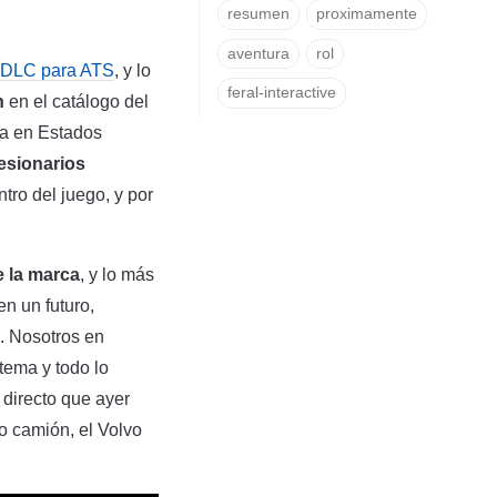
resumen
proximamente
aventura
rol
a DLC para ATS
, y lo
feral-interactive
n
en el catálogo del
ca en Estados
esionarios
ro del juego, y por
e la marca
, y lo más
en un futuro,
. Nosotros en
tema y todo lo
directo que ayer
o camión, el Volvo