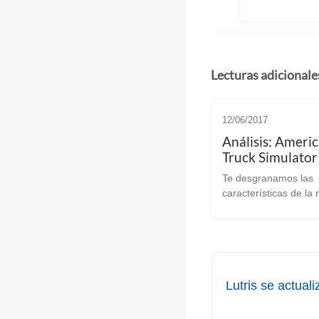
Lecturas adicionale
12/06/2017
Análisis: Ameri
Truck Simulator
Heavy Cargo Pa
Te desgranamos las
características de la
DLC de SCS Software 
ponemos en anteced
Hace justo un mes s
la DLC Heavy Cargo 
Euro Truck Simulator
probábamos en u...
Lutris se actua