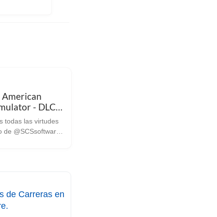
: American
imulator - DLC
todas las virtudes
vo de @SCSsoftware.
do ni un año desde
chos fans que tiene
ruck Simulator
ar la expansión de
co, cuando hace...
s de Carreras en
e.