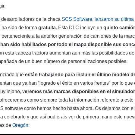
ir.
os desarrolladores de la checa
SCS Software
,
lanzaron su últim
e ha sido de forma
gratuita
. Esta DLC incluye un
quinto camió
, perteneciente a la anterior generación de camiones de la mar
e
han sido habilitados por todo el mapa disponible sus conc
n esta cabeza tractora aumentan aun más las posibilidades dent
pañada de un buen número de personalizaciones posibles.
unciado que
están trabajando para incluir el último modelo d
ntan que ya han “logrado el éxito en varios frentes” por lo que 
y lejano, v
eremos más marcas disponibles en el simulador
receremos como siempre toda la información referente a este 
S software como hemos hecho hasta ahora. Os dejamos con el 
celebrarlo y que así pudierais ver de primera mano este nuev
ras de
Oregón
: