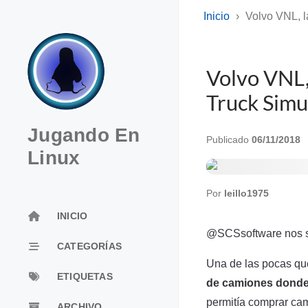
Inicio
Volvo VNL, l
Volvo VNL,
Truck Simu
Jugando En
Publicado
06/11/2018
Linux
Por
leillo1975
INICIO
@SCSsoftware nos s
CATEGORÍAS
Una de las pocas que
ETIQUETAS
de camiones donde 
permitía comprar ca
ARCHIVO