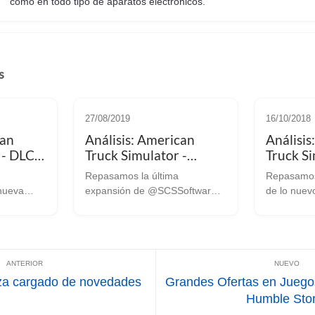
como en todo tipo de aparatos electrónicos.
s
27/08/2019
16/10/2018
can
Análisis: American
Análisis
 - DLC
Truck Simulator -
Truck S
ck
Washington DLC.
Oregon.
Repasamos la última
Repasamos 
 nueva
expansión de @SCSSoftware
de lo nue
Os
Quien nos iba decir que en un
No ha pasa
entes.
año veríamos dos expansiones
que los mu
e lanzaba
para American Truck Simulator.
American T
Pack para
Parece que en SCS Software
vimos lleg
 2 (que
han puesto el pié en el
Nuevo Méxi
acelerado...
liza cargado de novedades
Grandes Ofertas en Juego
Humble Stor