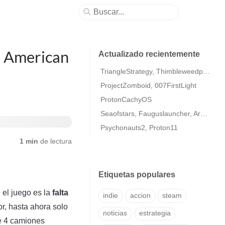
a American
Actualizado recientemente
TriangleStrategy, Thimbleweedpark2
ProjectZomboid, 007FirstLight
ProtonCachyOS
Seaofstars, Fauguslauncher, ArmaColdWarAssaultRemastered
Psychonauts2, Proton11
1 min
de lectura
Etiquetas populares
 el juego es la
falta
indie
accion
steam
r, hasta ahora solo
noticias
estrategia
e 4 camiones