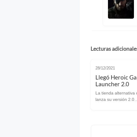
Lecturas adicionale
28/12/2021
Llegó Heroic G
Launcher 2.0
La tienda alternativa
lanza su versión 2.0
celebrando su segun
aniversario con muc
cambios. La tienda alternativa
de Epic Games Store
software libre public