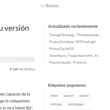
u versión
Actualizado recientemente
TriangleStrategy, Thimbleweedpark2
ProjectZomboid, 007FirstLight
ProtonCachyOS
Seaofstars, Fauguslauncher, ArmaColdWarAssaultRemastered
Psychonauts2, Proton11
3 min
de lectura
Etiquetas populares
mos capaces de lo
indie
accion
steam
go lo critiquemos
noticias
estrategia
lo va a hacer fijo”.