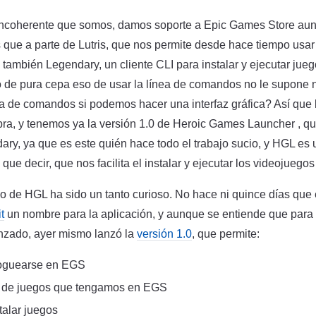
coherente que somos, damos soporte a Epic Games Store aun
 que a parte de Lutris, que nos permite desde hace tiempo usa
ambién Legendary, un cliente CLI para instalar y ejecutar jue
o de pura cepa eso de usar la línea de comandos no le supone 
ea de comandos si podemos hacer una interfaz gráfica? Así que
ra, y tenemos ya la versión 1.0 de Heroic Games Launcher , qu
ary, ya que es este quién hace todo el trabajo sucio, y HGL es u
que decir, que nos facilita el instalar y ejecutar los videojuego
o de HGL ha sido un tanto curioso. No hace ni quince días que 
t
un nombre para la aplicación, y aunque se entiende que para 
anzado, ayer mismo lanzó la
versión 1.0
, que permite:
oguearse en EGS
ca de juegos que tengamos en EGS
stalar juegos