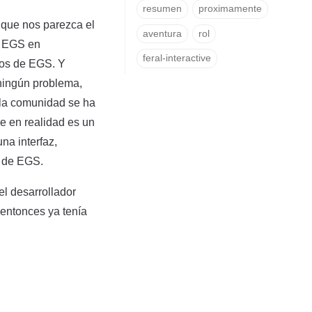
resumen
proximamente
que nos parezca el
aventura
rol
r EGS en
feral-interactive
gos de EGS. Y
ningún problema,
 la comunidad se ha
e en realidad es un
na interfaz,
s de EGS.
el desarrollador
entonces ya tenía