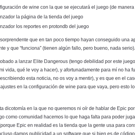
figuración de wine con la que se ejecutará el juego (de manera
anzador la página de la tienda del juego
anzador los reportes en protondb del juego
 sorprendente que en tan poco tiempo hayan conseguido una ap
e y que “funciona” (tienen algún fallo, pero bueno, nada serio)
bado a lanzar Elite Dangerous (tengo debilidad por este jueg
i vida, qué le voy a hacer), y afortunadamente para mí no ha f
scribiendo esta noticia, no os voy a mentir), y es que en el cas
ajustes en la configuración de wine para que vaya, pero esto l
ta dicotomía en la que no queremos ni oír de hablar de Epic por
go como comunidad hacemos lo que haga falta para poder jugar
(porque Epic en realidad es la tienda que la gente usa para con
incluso damos publicidad a un software que si bien es de código 