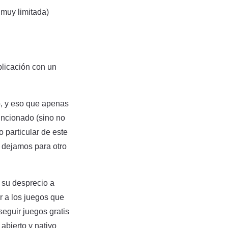
 muy limitada)
licación con un
.
o, y eso que apenas
uncionado (sino no
o particular de este
o dejamos para otro
 su desprecio a
 a los juegos que
seguir juegos gratis
abierto y nativo