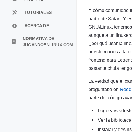
Y cómo comunidad in
TUTORIALES
padre de Satán. Y es
ACERCA DE
GNU/Linux, tenemos t
aunque a un linuxer
NORMATIVA DE
¿por qué usar la lín
JUGANDOENLINUX.COM
puesto manos a la ob
frontend para Legend
bastante chula tengo 
La verdad que el cas
preguntaba en
Reddi
parte del código av
Loguearse/desl
Ver la bibliote
Instalar y desin