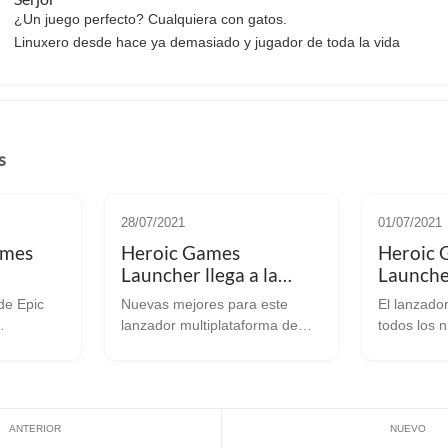
¿Un juego perfecto? Cualquiera con gatos.
Linuxero desde hace ya demasiado y jugador de toda la vida
s
28/07/2021
01/07/2021
ames
Heroic Games
Heroic 
Launcher llega a la
Launche
versión 1.9
evoluci
 de Epic
Nuevas mejores para este
El lanzado
prepara
lanzador multiplataforma de
todos los 
caracter
do
juegos de la tienda de juegos
versión 1.8.0 Hace uno
has
de Epic. Llega una nueva
que fue la
versión de este lanzador
1.7.2 del l
 y
multiplataforma de juegos de la
Games Lau
a hoy su
tienda de juegos de Epic, que
sabéis es u