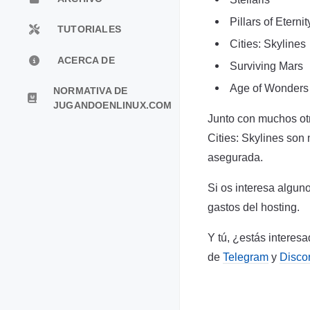
Pillars of Eternit
TUTORIALES
Cities: Skylines
ACERCA DE
Surviving Mars
Age of Wonders I
NORMATIVA DE
JUGANDOENLINUX.COM
Junto con muchos ot
Cities: Skylines son
asegurada.
Si os interesa algun
gastos del hosting.
Y tú, ¿estás interes
de
Telegram
y
Disco