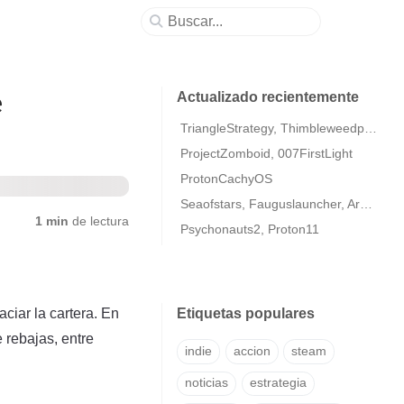
e
Actualizado recientemente
TriangleStrategy, Thimbleweedpark2
ProjectZomboid, 007FirstLight
ProtonCachyOS
Seaofstars, Fauguslauncher, ArmaColdWarAssaultRemastered
1 min
de lectura
Psychonauts2, Proton11
ciar la cartera. En
Etiquetas populares
 rebajas, entre
indie
accion
steam
noticias
estrategia