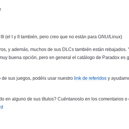
y
II (el I y II también, pero creo que no están para GNU/Linux)
ros, y además, muchos de sus DLCs también están rebajados. Ya
 muy buena opción, pero en general el catálogo de Paradox es g
o de sus juegos, podéis usar nuestro
link de referidos
y ayudarno
ado en alguno de sus títulos? Cuéntanoslo en los comentarios o
rd