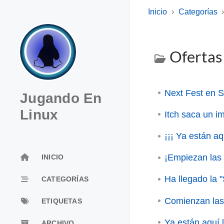
Inicio
Categorías
Oferta
Next Fest en 
Jugando En
Linux
Itch saca un i
¡¡¡ Ya están aq
¡Empiezan las 
INICIO
Ha llegado la 
CATEGORÍAS
Comienzan las 
ETIQUETAS
Ya están aquí 
ARCHIVO