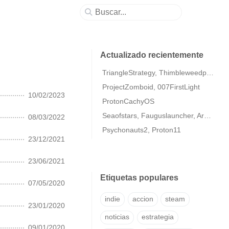
Actualizado recientemente
TriangleStrategy, Thimbleweedpark2
ProjectZomboid, 007FirstLight
10/02/2023
ProtonCachyOS
Seaofstars, Fauguslauncher, ArmaColdWarAssaultRemastered
08/03/2022
Psychonauts2, Proton11
23/12/2021
23/06/2021
Etiquetas populares
07/05/2020
indie
accion
steam
23/01/2020
noticias
estrategia
09/01/2020