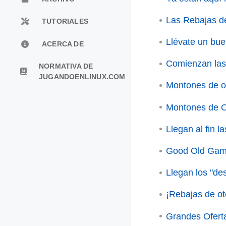
Las Rebajas de
TUTORIALES
Llévate un bu
ACERCA DE
Comienzan las
NORMATIVA DE
JUGANDOENLINUX.COM
Montones de of
Montones de Of
Llegan al fin l
Good Old Game
Llegan los "de
¡Rebajas de ot
Grandes Ofert