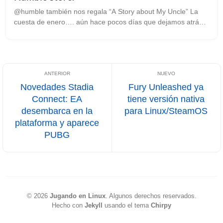
@humble también nos regala “A Story about My Uncle” La
cuesta de enero…. aún hace pocos días que dejamos atrás
las fiestas navideñas, donde por norma general al más
común de los mortales la carter...
Novedades Stadia
Fury Unleashed ya
Connect: EA
tiene versión nativa
desembarca en la
para Linux/SteamOS
plataforma y aparece
PUBG
©
2026
Jugando en Linux
.
Algunos derechos reservados.
Hecho con
Jekyll
usando el tema
Chirpy