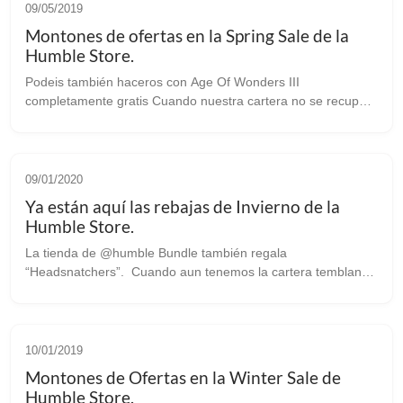
09/05/2019
Montones de ofertas en la Spring Sale de la
Humble Store.
Podeis también haceros con Age Of Wonders III
completamente gratis Cuando nuestra cartera no se recuperó
aun de las ofertas de Navidad e Invierno, ya están aquí de
nuevo las de Primavera en la con...
09/01/2020
Ya están aquí las rebajas de Invierno de la
Humble Store.
La tienda de @humble Bundle también regala
“Headsnatchers”. Cuando aun tenemos la cartera temblando
después de estas navidades, llega una vez más la esperada
“Winter Sale” de nuestra tienda predi...
10/01/2019
Montones de Ofertas en la Winter Sale de
Humble Store.