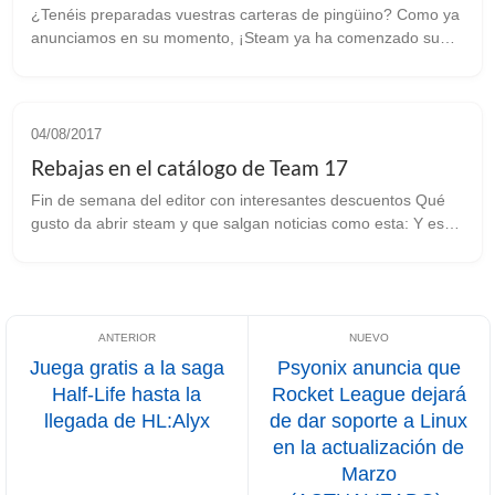
¿Tenéis preparadas vuestras carteras de pingüino? Como ya
anunciamos en su momento, ¡Steam ya ha comenzado su
campaña de rebajas de Halloween! Como viene siendo
habitual por estas fechas, los chi...
04/08/2017
Rebajas en el catálogo de Team 17
Fin de semana del editor con interesantes descuentos Qué
gusto da abrir steam y que salgan noticias como esta: Y es
que como podéis ver Team 17 ha decidido que este fin de
semana es tan bueno c...
Juega gratis a la saga
Psyonix anuncia que
Half-Life hasta la
Rocket League dejará
llegada de HL:Alyx
de dar soporte a Linux
en la actualización de
Marzo