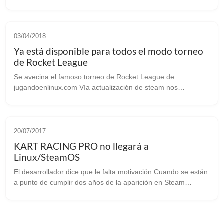
Psyonix, creadores de Rocket League, uno de los juegos más
exitosos en los últimos años...
03/04/2018
Ya está disponible para todos el modo torneo
de Rocket League
Se avecina el famoso torneo de Rocket League de
jugandoenlinux.com Vía actualización de steam nos
enteramos de que los torneos de Rocket League ¡¡ya están
aquí!! Y es que la versión 1.43 nos trae...
20/07/2017
KART RACING PRO no llegará a
Linux/SteamOS
El desarrollador dice que le falta motivación Cuando se están
a punto de cumplir dos años de la aparición en Steam
Greenlight de Kart Racing Pro y dias después de la
publicación oficial en la cono...