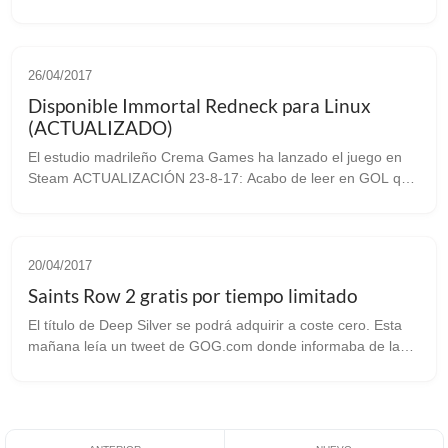
GeForce NOW pues gracias a gamingonlinux.com sabemos
que ahora ya no hace falta...
26/04/2017
Disponible Immortal Redneck para Linux
(ACTUALIZADO)
El estudio madrileño Crema Games ha lanzado el juego en
Steam ACTUALIZACIÓN 23-8-17: Acabo de leer en GOL que
el juego ha sido lanzado finalmente en GOG, por lo que
teneis otra opción más para hac...
20/04/2017
Saints Row 2 gratis por tiempo limitado
El título de Deep Silver se podrá adquirir a coste cero. Esta
mañana leía un tweet de GOG.com donde informaba de la
disponibilidad gratuita por un tiempo de Saints Row 2.
Inmediatamente me lancé a...