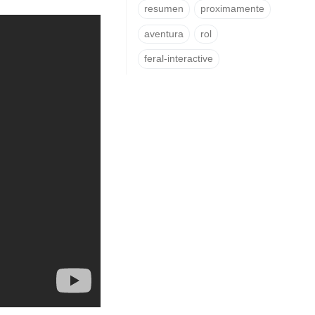
resumen
proximamente
aventura
rol
feral-interactive