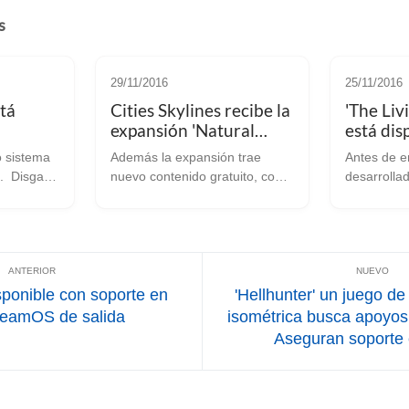
s
29/11/2016
25/11/2016
stá
Cities Skylines recibe la
'The Liv
expansión 'Natural
está dis
Disasters', ya disponible
Linux/S
o sistema
Además la expansión trae
Antes de e
en Linux
ayuda d
aea
nuevo contenido gratuito, como
desarrolla
n aparte
un editor de escenarios y
gran cosa s
nzamiento
estaciones de radio. Cities
recibir ay
a que no
Skylines [Steam][página oficial]
programado
bamos
es un juego de construcción de
ahora lo t
ciudades disponible ya...
para nuestr
sponible con soporte en
'Hellhunter' un juego de 
teamOS de salida
isométrica busca apoyos 
Aseguran soporte 