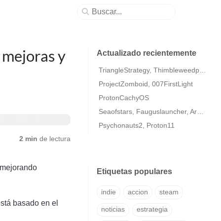
 mejoras y
Actualizado recientemente
TriangleStrategy, Thimbleweedpark2
ProjectZomboid, 007FirstLight
ProtonCachyOS
Seaofstars, Fauguslauncher, ArmaColdWarAssaultRemastered
Psychonauts2, Proton11
2 min
de lectura
n mejorando
Etiquetas populares
indie
accion
steam
está basado en el
noticias
estrategia