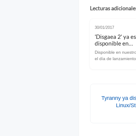
Lecturas adicionale
30/01/2017
'Disgaea 2' ya e
disponible en
Linux/SteamOS
Disponible en nuestr
el día de lanzamiento. Disg
2 merece una menció
por lo inusual del la
en Linux/SteamOS, y
es habitual que reci
títulos de este tip...
Tyranny ya di
Linux/S