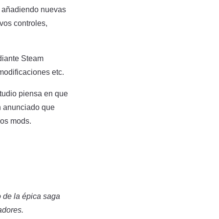
do añadiendo nuevas
evos controles,
ediante Steam
modificaciones etc.
tudio piensa en que
an anunciado que
los mods.
o de la épica saga
adores.