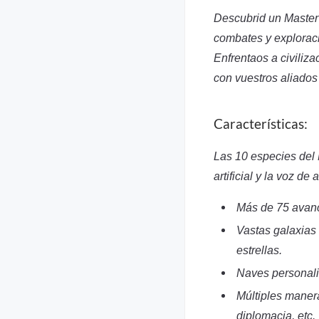
Descubrid un Master 
combates y explorac
Enfrentaos a civiliz
con vuestros aliados
Características:
Las 10 especies del M
artificial y la voz d
Más de 75 avanc
Vastas galaxias
estrellas.
Naves personali
Múltiples manera
diplomacia, etc.