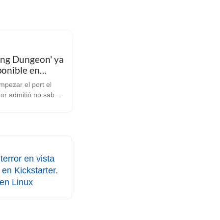
ing Dungeon' ya
ponible en
teamOS con la
mpezar el port el
e la comunidad
dor admitió no saber
obre Linux, y tras
uda de algunos
res y usuarios
enemos disponible
o sistema favorito....
terror en vista
en Kickstarter.
en Linux