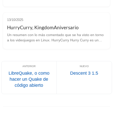
Este motor es el sucesor del Amazon Lumberyard que a su
vez proviene del CryEngin...
13/10/2025
HurryCurry, KingdomAniversario
Un resumen con lo más comentado que se ha visto en torno
a los videojuegos en Linux. HurryCurry Hurry Curry es un
juego multijugador cooperativo en el que tienes que cocinar
los pedidos que entr...
LibreQuake, o como
Descent 3 1.5
hacer un Quake de
código abierto