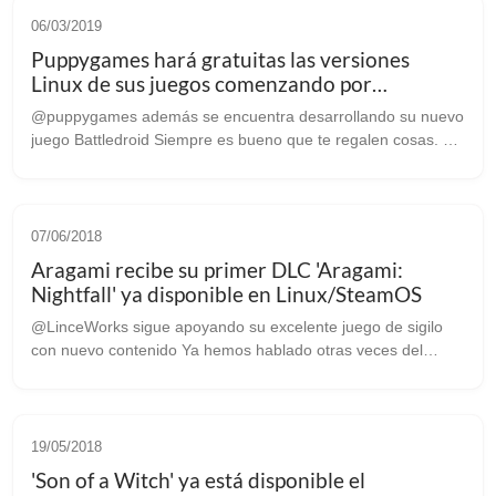
06/03/2019
Puppygames hará gratuitas las versiones
Linux de sus juegos comenzando por
Basingstoke
@puppygames además se encuentra desarrollando su nuevo
juego Battledroid Siempre es bueno que te regalen cosas. Y
si además son juegos para Linux aún mejor, y eso es lo que
debieron pensar en Pupp...
07/06/2018
Aragami recibe su primer DLC 'Aragami:
Nightfall' ya disponible en Linux/SteamOS
@LinceWorks sigue apoyando su excelente juego de sigilo
con nuevo contenido Ya hemos hablado otras veces del
excelente ‘Aragami’ obra del estudio español “Lince Works”.
Ahora nos hacemos eco del a...
19/05/2018
'Son of a Witch' ya está disponible el