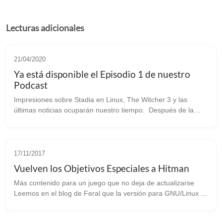
Lecturas adicionales
21/04/2020
Ya está disponible el Episodio 1 de nuestro
Podcast
Impresiones sobre Stadia en Linux, The Witcher 3 y las
últimas noticias ocuparán nuestro tiempo. Después de la
magnífica acogida que habeis dado a nuestro episodio piloto,
el “Episodio Zero”, ya ...
17/11/2017
Vuelven los Objetivos Especiales a Hitman
Más contenido para un juego que no deja de actualizarse
Leemos en el blog de Feral que la versión para GNU/Linux y
Mac de Hitman reactiva los Objetivos Escurridizos. Estos
objetivos son misiones q...