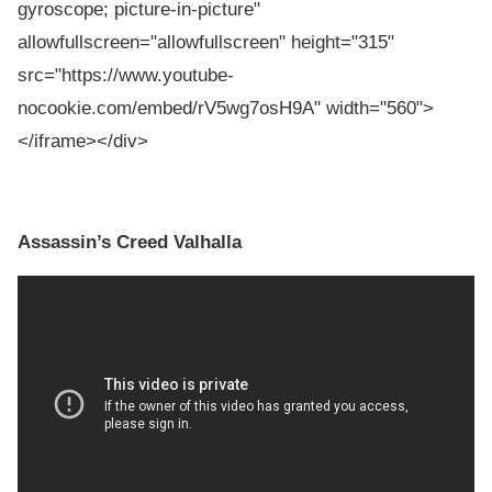
gyroscope; picture-in-picture"
allowfullscreen="allowfullscreen" height="315"
src="https://www.youtube-
nocookie.com/embed/rV5wg7osH9A" width="560">
</iframe></div>
Assassin’s Creed Valhalla