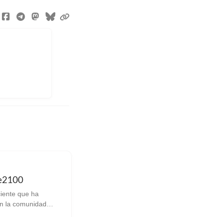
e2100
iente que ha
n la comunidad
arzone2100