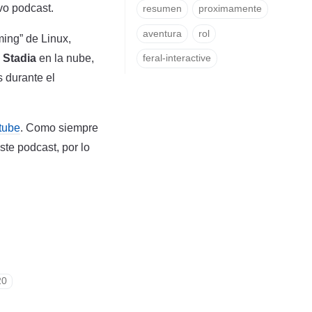
vo podcast.
resumen
proximamente
aventura
rol
ing” de Linux,
 Stadia
en la nube,
feral-interactive
 durante el
tube
. Como siempre
te podcast, por lo
20