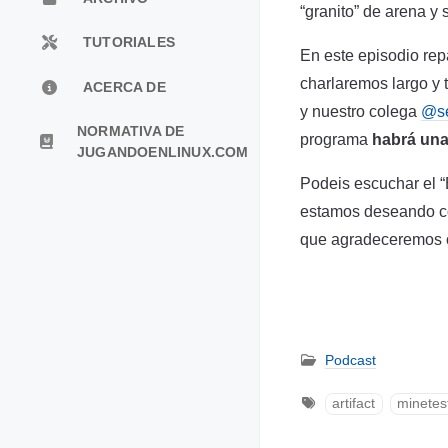
“granito” de arena y
TUTORIALES
En este episodio re
charlaremos largo y 
ACERCA DE
y nuestro colega
@se
NORMATIVA DE
programa
habrá una
JUGANDOENLINUX.COM
Podeis escuchar el “
estamos deseando con
que agradeceremos c
Podcast
artifact
minetes