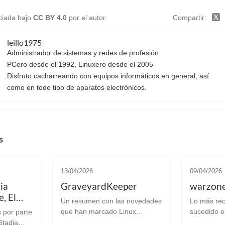
nciada bajo
CC BY 4.0
por el autor.
Compartir
leillo1975
Administrador de sistemas y redes de profesión
PCero desde el 1992, Linuxero desde el 2005
Disfruto cacharreando con equipos informáticos en general, así
como en todo tipo de aparatos electrónicos.
s
13/04/2026
09/04/2026
ia
GraveyardKeeper
warzon
, El
Un resumen con las novedades
Lo más rec
Dead by
que han marcado Linux
sucedido e
por parte
n,
Gaming. GraveyardKeeper
gamer de Linux. w