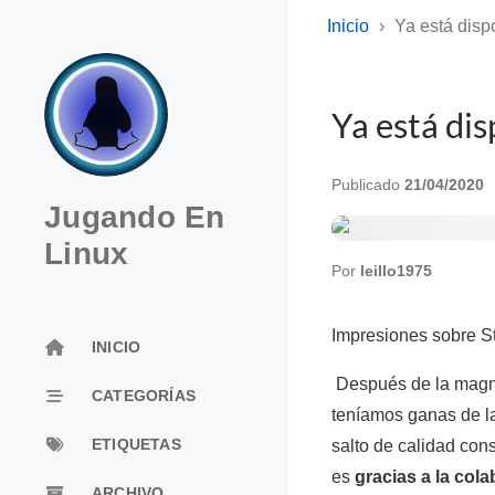
Inicio
Ya está disp
Ya está dis
Publicado
21/04/2020
Jugando En
Linux
Por
leillo1975
Impresiones sobre St
INICIO
Después de la magníf
CATEGORÍAS
teníamos ganas de l
ETIQUETAS
salto de calidad con
es
gracias a la col
ARCHIVO