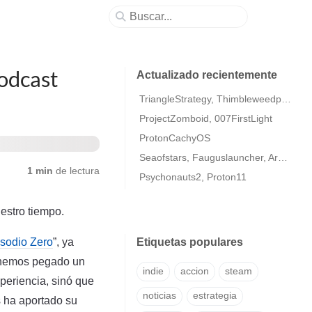
Podcast
Actualizado recientemente
TriangleStrategy, Thimbleweedpark2
ProjectZomboid, 007FirstLight
ProtonCachyOS
Seaofstars, Fauguslauncher, ArmaColdWarAssaultRemastered
1 min
de lectura
Psychonauts2, Proton11
estro tiempo.
sodio Zero
”, ya
Etiquetas populares
r hemos pegado un
indie
accion
steam
xperiencia, sinó que
noticias
estrategia
 ha aportado su