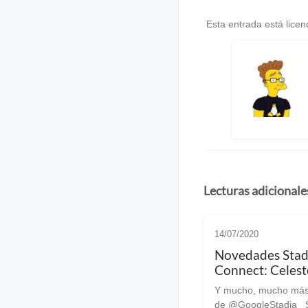
Esta entrada está lice
Lecturas adicionale
14/07/2020
Novedades Stad
Connect: Celeste
Hijo, F1 2020, 
Y mucho, mucho más 
Daylight, Hitma
de @GoogleStadia Stadia