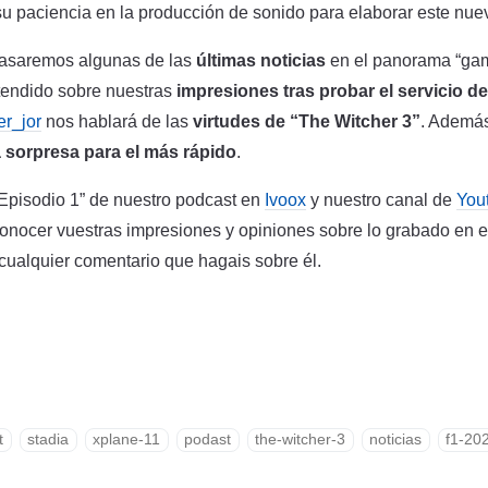
 su paciencia en la producción de sonido para elaborar este nue
pasaremos algunas de las
últimas noticias
en el panorama “gam
tendido sobre nuestras
impresiones tras probar el servicio de
r_jor
nos hablará de las
virtudes de “The Witcher 3”
. Además
 sorpresa para el más rápido
.
Episodio 1” de nuestro podcast en
Ivoox
y nuestro canal de
You
ocer vuestras impresiones y opiniones sobre lo grabado en es
ualquier comentario que hagais sobre él.
t
stadia
xplane-11
podast
the-witcher-3
noticias
f1-20