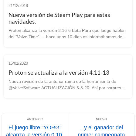
21/12/2018
Nueva versión de Steam Play para estas
navidades.
Proton alcanza la versión 3.16-6 Beta Para que luego hablen
del “Valve Time”…. hace unos 10 días os informábamos de
una nueva versión cuya principal mejora era la inclusión de
FAudio, y hace un mo...
15/01/2020
Proton se actualiza a la versión 4.11-13
Nueva revisión de la anterior rama de la herramienta de
@ValveSoftware ACTUALIZACIÓN 5-3-20: Así por sorpresa
nos pilla este nuevo lanzamiento de la versión 4.11-13. El
equipo encargado de la herr...
El juego libre "YORG"
...y el ganador del
alcanza la versión 0.10.
primer campeonato