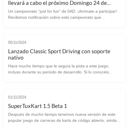
llevará a cabo el próximo Domingo 24 de
Junio
Un campeonato “just for fun” de 0AD. ¡Anímate a participar!
Recibimos notificación sobre este campeonato que
reproducimos íntegra: Interhacklabs es basicamente un
domingo en el que competir a est...
05/11/2024
Lanzado Classic Sport Driving con soporte
nativo
Hace mucho tiempo que le seguía la pista a este juego,
incluso durante su periodo de desarrollo. Si lo conocéis
sabréis que el juego fue lanzado hace más de un año para
Windows, y puede que muchos ...
01/11/2024
SuperTuxKart 1.5 Beta 1
Después de mucho tiempo tenemos nueva versión de este
popular juego de carreras de karts de código abierto, similar
a la popular saga Mario Kart Los cambios que trae esta