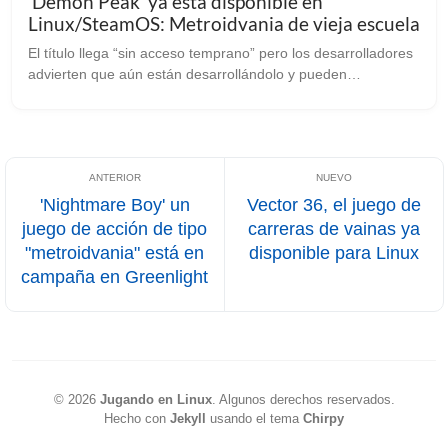
'Demon Peak' ya está disponible en
Linux/SteamOS: Metroidvania de vieja escuela
El título llega “sin acceso temprano” pero los desarrolladores
advierten que aún están desarrollándolo y pueden
presentarse problemas De nuevo nos llega otro llamativo
juego de estilo “metroidvani...
'Nightmare Boy' un
Vector 36, el juego de
juego de acción de tipo
carreras de vainas ya
"metroidvania" está en
disponible para Linux
campaña en Greenlight
©
2026
Jugando en Linux
.
Algunos derechos reservados.
Hecho con
Jekyll
usando el tema
Chirpy