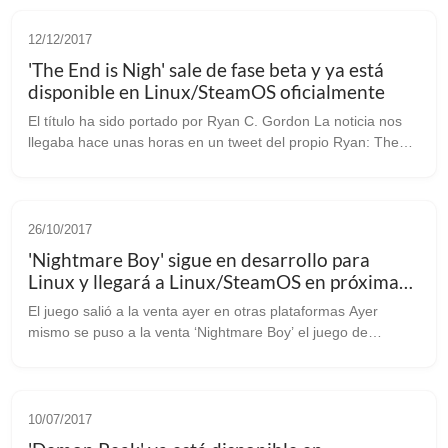
12/12/2017
'The End is Nigh' sale de fase beta y ya está
disponible en Linux/SteamOS oficialmente
El título ha sido portado por Ryan C. Gordon La noticia nos
llegaba hace unas horas en un tweet del propio Ryan: The
Linux port of The End is Nigh is no longer in a beta branch. If
you own it...
26/10/2017
'Nightmare Boy' sigue en desarrollo para
Linux y llegará a Linux/SteamOS en próximas
fechas
El juego salió a la venta ayer en otras plataformas Ayer
mismo se puso a la venta ‘Nightmare Boy’ el juego de
plataformas y acción “metroidvania” del estudio español “The
Vanir Project” [web ofici...
10/07/2017