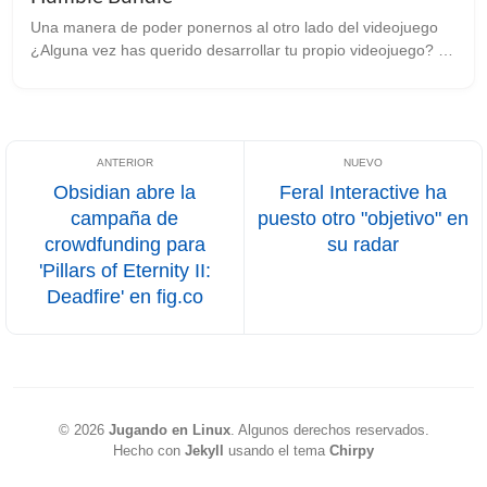
Una manera de poder ponernos al otro lado del videojuego
¿Alguna vez has querido desarrollar tu propio videojuego? Yo
sí, y la verdad, no es nada fácil, y hay que tener talento en
todos los ámbito...
Obsidian abre la
Feral Interactive ha
campaña de
puesto otro "objetivo" en
crowdfunding para
su radar
'Pillars of Eternity II:
Deadfire' en fig.co
©
2026
Jugando en Linux
.
Algunos derechos reservados.
Hecho con
Jekyll
usando el tema
Chirpy