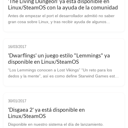
'The Living Dungeon' ya está disponible en
Linux/SteamOS con la ayuda de la comunidad
Antes de empezar el port el desarrollador admitió no saber
gran cosa sobre Linux, y tras recibir ayuda de algunos
programadores y usuarios ahora lo tenemos disponible para
nuestro sistema favorito....
16/03/2017
'Dwarflings' un juego estilo "Lemmings" ya
disponible en Linux/SteamOS
“Los Lemmings conocen a Lost Vikings” “Un reto para los
dedos y la mente”, así es como define Starwind Games este
‘Dwarflings’ donde tendrás que dirigir hasta a 5 personajes,
cada cual con habilid...
30/01/2017
'Disgaea 2' ya está disponible en
Linux/SteamOS
Disponible en nuestro sistema el día de lanzamiento.