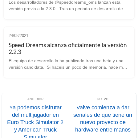
Los desarrolladores de @speeddreams_oms lanzan esta
versión previa a la 2.3.0. Tras un periodo de desarrollo de
más de un año, el equipo que está detrás de este simulador
libre de carreras de coc...
24/08/2021
Speed Dreams alcanza oficialmente la versión
2.2.3
El equipo de desarrollo la ha publicado tras una beta y una
versión candidata. Si haceis un poco de memoria, hace más
o menos 3 meses [os anunciábamos el lanzamiento de la la
beta ...
Ya podemos disfrutar
Valve comienza a dar
del multijugador en
señales de que tiene un
Euro Truck Simulator 2
nuevo proyecto de
y American Truck
hardware entre manos
Simulator