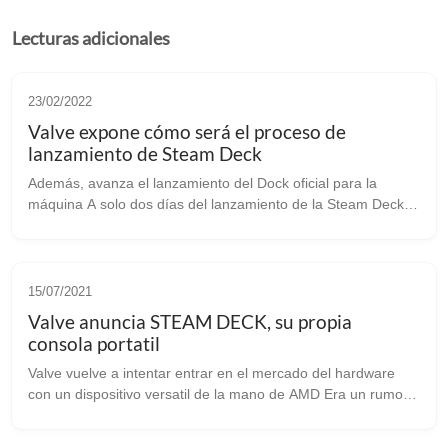
Lecturas adicionales
23/02/2022
Valve expone cómo será el proceso de
lanzamiento de Steam Deck
Además, avanza el lanzamiento del Dock oficial para la
máquina A solo dos días del lanzamiento de la Steam Deck
Valve acaba de publicar en su último post cómo será el
procedimiento que se pondrá e...
15/07/2021
Valve anuncia STEAM DECK, su propia
consola portatil
Valve vuelve a intentar entrar en el mercado del hardware
con un dispositivo versatil de la mano de AMD Era un rumor
cada vez más fuerte. Casi un secreto a voces que Valve
estaba detrás de su prop...