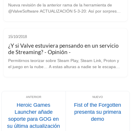
Nueva revisión de la anterior rama de la herramienta de
@ValveSoftware ACTUALIZACIÓN 5-3-20: Así por sorpresa
nos pilla este nuevo lanzamiento de la versión 4.11-13. El
equipo encargado de la herr...
15/10/2018
¿Y si Valve estuviera pensando en un servicio
de Streaming? - Opinión -
Permitirnos teorizar sobre Steam Play, Steam Link, Proton y
el juego en la nube… A estas alturas a nadie se le escapa
que debemos gran parte de la buena salud del videojuego en
Linux a Valve y sus...
Heroic Games
Fist of the Forgotten
Launcher añade
presenta su primera
soporte para GOG en
demo
su última actualización