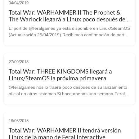
04/04/2019
Total War: WARHAMMER II The Prophet &
The Warlock llegará a Linux poco después de
que lo haga su versión Windows -Actualizado-
El port de @feralgames ya está disponible en Linux/SteamOS
(Actualización 25/04/2019) Recibimos confirmación de parte
de Feral Interactive de que el DLC “Total War: WARHAMMER
II The Prophet &amp;...
27/09/2018
Total War: THREE KINGDOMS llegará a
Linux/SteamOS la próxima primavera
@feralgames nos lo traerá poco después de su lanzamiento
oficial en otros sistemas Si hace apenas una semana Feral
Interactive volvía a anunciarnos un nuevo desarrollo en
ciernes, hoy por fin sabe...
18/06/2018
Total War: WARHAMMER II tendrá versión
Linux de la mano de Feral Interactive