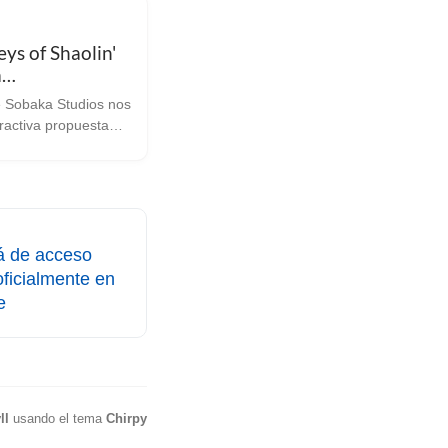
ys of Shaolin'
a
teamOS este
e Sobaka Studios nos
 otoño
tractiva propuesta
ue gustan de los
cha de los 90 ¿Te
juegos de tipo
p” de la era SNES o
 estás de enh...
rá de acceso
oficialmente en
e
ll
usando el tema
Chirpy