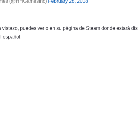
ames (@HHGamesInc)
February 28, 2018
n vistazo, puedes verlo en su página de Steam donde estará dis
l español: