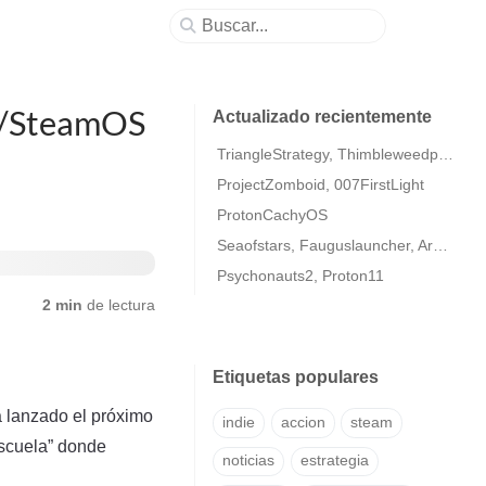
ux/SteamOS
Actualizado recientemente
TriangleStrategy, Thimbleweedpark2
ProjectZomboid, 007FirstLight
ProtonCachyOS
Seaofstars, Fauguslauncher, ArmaColdWarAssaultRemastered
Psychonauts2, Proton11
2 min
de lectura
Etiquetas populares
á lanzado el próximo
indie
accion
steam
escuela” donde
noticias
estrategia