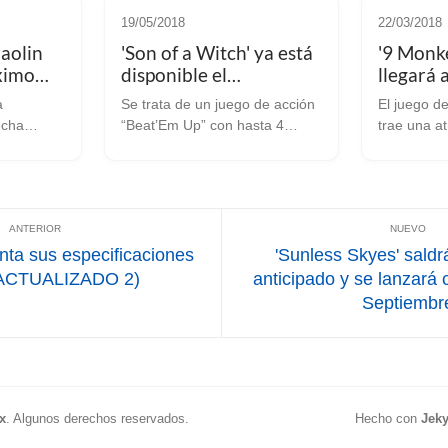
19/05/2018
22/03/2018
aolin
'Son of a Witch' ya está
'9 Monke
óximo
disponible el
llegará 
bre
Linux/SteamOS
Linux/S
a
Se trata de un juego de acción
El juego d
próximo
echa
“Beat’Em Up” con hasta 4
trae una a
jugadores Leemos en
para los q
zamos a
Linuxgameconsortium que Son
juegos de lu
e próximos
of a Witch ya está disponible
gustan los 
e caso ha
para su compra en
“Beat’em u
ch Media
Linux/SteamOS. Se trata de un
Sega? pues
juego de acció...
ta sus especificaciones
'Sunless Skyes' sald
 (ACTUALIZADO 2)
anticipado y se lanzará 
Septiembr
x
.
Algunos derechos reservados.
Hecho con
Jeky