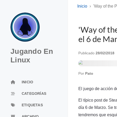
Inicio
'Way of the 
'Way of th
el 6 de Ma
Jugando En
Publicado
28/02/2018
Linux
Por
Pato
INICIO
El juego de acción 
CATEGORÍAS
El típico post de St
ETIQUETAS
día 6 de Marzo. Se t
tendremos que esquiv
ARCHIVO