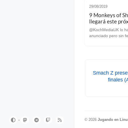
29/08/2019
9 Monkeys of Sh
llegará este pr
mes de Septiem
@KochMediaUK lo h
anunciado pero sin f
concreta Salimos del periodo
vacacional y comen
recibir noticias sobr
lanzamientos. En est
sido la cuenta de Ko
UK la ...
Smach Z presen
finales
©
2026
Jugando en Linu