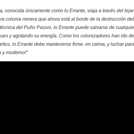
a, conocida únicamente como lo Errante, viaja a través del leja
ra colonia minera que ahora está al borde de la destrucción de
a técnica del Puño Pasivo, lo Errante puede salvarse de cualqui
ues y agotando su energía. Como los colonizadores han ido de
ltos, lo Errante debe mantenerse firme, en calma, y luchar par
o y moderno!”