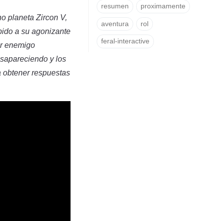
resumen
proximamente
no planeta Zircon V,
aventura
rol
bido a su agonizante
feral-interactive
er enemigo
sapareciendo y los
a obtener respuestas