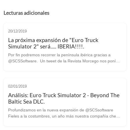
Lecturas adicionales
20/12/2019
La próxima expansión de "Euro Truck
Simulator 2" será..... IBERIA!!!!.
Por fin podremos recorrer la península ibérica gracias a
@SCSSoftware. Un tweet de la Revista Morcego nos ponía
en guardia, Al principio he de reconocer que era un
Fake,más teniendo en cuenta que...
02/01/2019
Análisis: Euro Truck Simulator 2 - Beyond The
Baltic Sea DLC.
Profundizamos en la nueva expansión de @SCSsoftware
Fieles a la costumbres, un año más nuestra compañía checa
favorita, SCS Software, nos vuelve a servir nuestra ración
anual de nuevas carreteras...