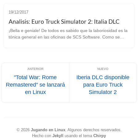
19/12/2017
Analisis: Euro Truck Simulator 2: Italia DLC
¡Bella e geniale! De todos es sabido que la laboriosidad es la
tónica general en las oficinas de SCS Software. Como se
suele decir de forma coloquial, ultimamente están “sembraos”
pues no paran de...
"Total War: Rome
Iberia DLC disponible
Remastered" se lanzará
para Euro Truck
en Linux
Simulator 2
©
2026
Jugando en Linux
.
Algunos derechos reservados.
Hecho con
Jekyll
usando el tema
Chirpy