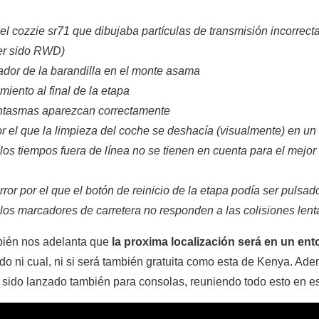
del cozzie sr71 que dibujaba partículas de transmisión incorrect
er sido RWD)
nador de la barandilla en el monte asama
iento al final de la etapa
antasmas aparezcan correctamente
r el que la limpieza del coche se deshacía (visualmente) en un 
los tiempos fuera de línea no se tienen en cuenta para el mejo
ror por el que el botón de reinicio de la etapa podía ser pulsad
los marcadores de carretera no responden a las colisiones lent
mbién nos adelanta que
la proxima localización será en un ento
do ni cual, ni si será también gratuita como esta de Kenya. Ad
 sido lanzado también para consolas, reuniendo todo esto en e