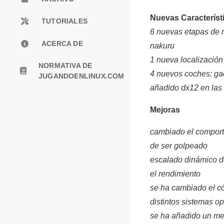
Nuevas Característ
TUTORIALES
6 nuevas etapas de r
ACERCA DE
nakuru
1 nueva localización
NORMATIVA DE
4 nuevos coches: gace
JUGANDOENLINUX.COM
añadido dx12 en las
Mejoras
cambiado el comport
de ser golpeado
escalado dinámico d
el rendimiento
se ha cambiado el có
distintos sistemas op
se ha añadido un men