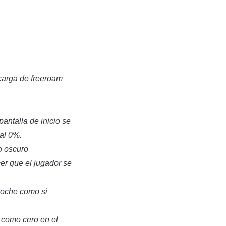
 carga de freeroam
pantalla de inicio se
al 0%.
o oscuro
cer que el jugador se
coche como si
a como cero en el