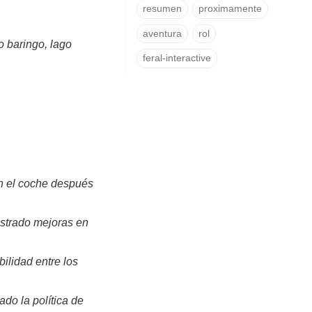
resumen
proximamente
aventura
rol
o baringo, lago
feral-interactive
n el coche después
ostrado mejoras en
ilidad entre los
do la política de