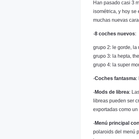
Han pasado casi 3 m
isométrica, y hoy se
muchas nuevas caract
-
8 coches nuevos
:
grupo 2: le gorde, la
grupo 3: la hepta, th
grupo 4: la super mo
-
Coches fantasma
:
-
Mods de librea
: La
libreas pueden ser cr
exportadas como un p
-
Menú principal con
polaroids del menú p