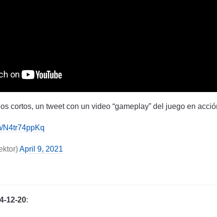
s cortos, un tweet con un video “gameplay” del juego en acció
om/N4tr74ppKq
ektor)
April 9, 2021
-12-20
: