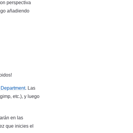
on perspectiva
uego añadiendo
pidos!
 Department
. Las
imp, etc.), y luego
arán en las
z que inicies el