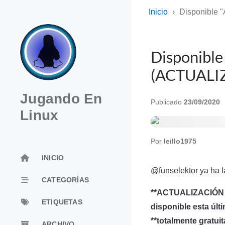
Inicio
Disponible 
Disponible
(ACTUALI
Jugando En
Publicado
23/09/2020
Linux
Por
leillo1975
INICIO
@funselektor ya ha l
CATEGORÍAS
**ACTUALIZACIÓN 
ETIQUETAS
disponible esta últ
**totalmente gratuit
ARCHIVO