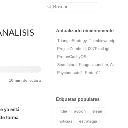
 ANALISIS
Actualizado recientemente
TriangleStrategy, Thimbleweedpark2
ProjectZomboid, 007FirstLight
ProtonCachyOS
Seaofstars, Fauguslauncher, ArmaColdWarAssaultRemastered
Psychonauts2, Proton11
10 min
de lectura
Etiquetas populares
e ya está
indie
accion
steam
 de forma
noticias
estrategia