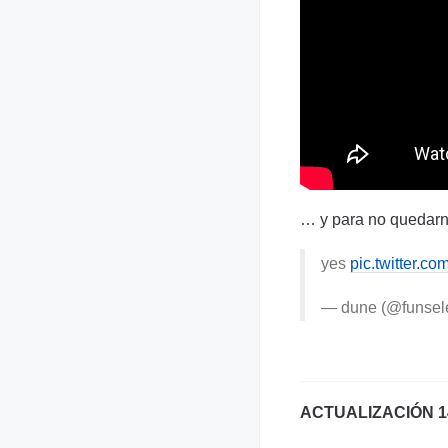
… y para no quedarno
yes
pic.twitter.c
— dune (@funsel
ACTUALIZACIÓN 14