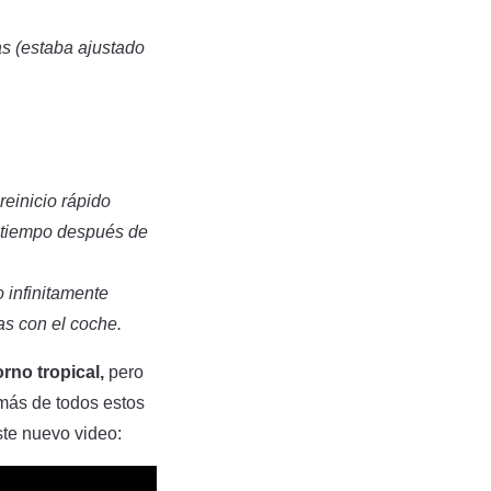
as (estaba ajustado
reinicio rápido
r tiempo después de
o infinitamente
as con el coche.
rno tropical,
pero
emás de todos estos
ste nuevo video: