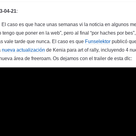
-04-21
:
 El caso es que hace unas semanas vi la noticia en algunos me
lo tengo que poner en la web”, pero al final “por haches por bes
 vale tarde que nunca. El caso es que
Funselektor
publicó que
a
nueva actualización
de Kenia para art of rally, incluyendo 4 n
nueva área de freeroam. Os dejamos con el trailer de esta dlc: